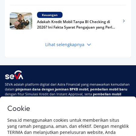
Riwayat Pinjaman Kamu
Keuangan
Adakah Kredit Mobil Tanpa BI Checking di
2026? Ini Fakta Syarat Pengajuan yang Perlu
Kamu Tahu
Lihat selengkapnya
Keuangan
Pinjaman Apa Tanpa BI Checking di 2026? Ini
Pilihan Dana Cepat yang Tetap Aman dan
Terpercaya
Keuangan
SEVA adalah platform digital dari Astra Financial yang menawarkan kemudahan
Telat Bayar Pinjol 2 Hari, Apakah Langsung
dalam
pinjaman dana dengan jaminan BPKB mobil
,
pembelian mobil baru
Masuk BI Checking? Simak Peraturan
dengan fitur Simulasi Kredit dan Instant Approval, serta
pembelian mobil
Terbarunya di 2026
bekas berkualitas
secara online
Cookie
Di SEVA #UrusanMobilSegampangItu
Tentang SEVA
Syarat & Ketentuan
Seva.id menggunakan cookies untuk memberikan situs
Pemberitahuan Privasi
Hubungi Kami
yang ramah pengguna, aman, dan efektif. Dengan mengklik
TERIMA dan melanjutkan penelusuran website, Anda