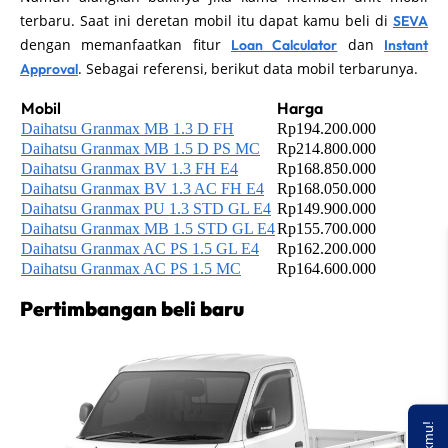
terbaru. Saat ini deretan mobil itu dapat kamu beli di
SEVA
dengan memanfaatkan fitur
dan
Loan Calculator
Instant
. Sebagai referensi, berikut data mobil terbarunya.
Approval
Mobil
Harga
Daihatsu Granmax MB 1.3 D FH
Rp194.200.000
Daihatsu Granmax MB 1.5 D PS MC
Rp214.800.000
Daihatsu Granmax BV 1.3 FH E4
Rp168.850.000
Daihatsu Granmax BV 1.3 AC FH E4
Rp168.050.000
Daihatsu Granmax PU 1.3 STD GL E4
Rp149.900.000
Daihatsu Granmax MB 1.5 STD GL E4
Rp155.700.000
Daihatsu Granmax AC PS 1.5 GL E4
Rp162.200.000
Daihatsu Granmax AC PS 1.5 MC
Rp164.600.000
Pertimbangan beli baru