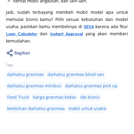
Rental mobil angkutan, dan lain-lain.
Jadi, sudah terbayang membeli mobil model apa untuk
memulai bisnis kamu? Pilih sesuai kebutuhan dan model
usaha, pastikan kamu membelinya di
karena ada fitur
SEVA
dan
yang akan memberi
Loan Calculator
Instant Approval
kemudahan.
Bagikan
Tags:
daihatsu granmax
daihatsu granmax blind van
daihatsu granmax minibus
daihatsu granmax pick up
Food Truck
harga granmax bekas
ide bisnis
kelebihan daihatsu granmax
mobil untuk usaha