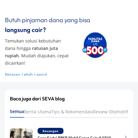
Butuh pinjaman dana yang bisa
langsung cair?
Temukan solusi kebutuhan
dana hingga
ratusan juta
rupiah
. Mudah diajukan, cepat
dicairkan!
Pelajari Lebih Lanjut
Baca juga dari SEVA blog
Semua
Berita Utama
Tips & Rekomendasi
Review Otomotif
Keua
Keuangan
Cara Gadai BPKB Mobil Cepat Cair di SEVA