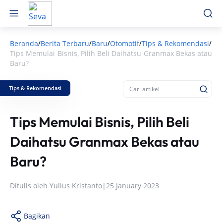
Beranda
Berita Terbaru
Baru
Otomotif
Tips & Rekomendasi
/
/
/
/
/
Tips Memulai Bisnis, Pilih Beli Daihatsu Granmax Bekas atau
Baru?
Tips & Rekomendasi
Tips Memulai Bisnis, Pilih Beli
Daihatsu Granmax Bekas atau
Baru?
Ditulis oleh
Yulius Kristanto
|
25 January 2023
Bagikan