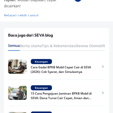
dicairkan!
Pelajari Lebih Lanjut
Baca juga dari SEVA blog
Semua
Berita Utama
Tips & Rekomendasi
Review Otomotif
Keua
Keuangan
Cara Gadai BPKB Mobil Cepat Cair di SEVA
(2026): Cek Syarat, dan Simulasinya
Keuangan
15 Cara Pengajuan Jaminan BPKB Mobil di
SEVA: Dana Tunai Cair Cepat, Aman dan
Praktis