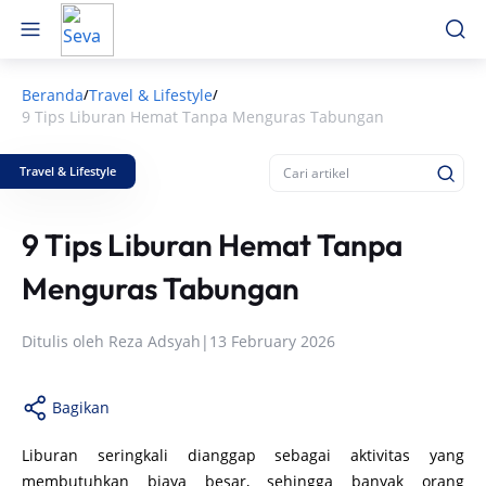
Beranda
Travel & Lifestyle
/
/
9 Tips Liburan Hemat Tanpa Menguras Tabungan
Travel & Lifestyle
9 Tips Liburan Hemat Tanpa
Menguras Tabungan
Ditulis oleh
Reza Adsyah
|
13 February 2026
Bagikan
Liburan seringkali dianggap sebagai aktivitas yang
membutuhkan biaya besar, sehingga banyak orang