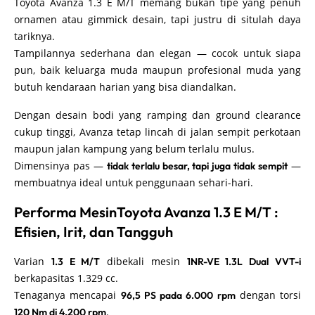
Toyota Avanza 1.3 E M/T memang bukan tipe yang penuh
ornamen atau gimmick desain, tapi justru di situlah daya
tariknya.
Tampilannya sederhana dan elegan — cocok untuk siapa
pun, baik keluarga muda maupun profesional muda yang
butuh kendaraan harian yang bisa diandalkan.
Dengan desain bodi yang ramping dan ground clearance
cukup tinggi, Avanza tetap lincah di jalan sempit perkotaan
maupun jalan kampung yang belum terlalu mulus.
Dimensinya pas —
—
tidak terlalu besar, tapi juga tidak sempit
membuatnya ideal untuk penggunaan sehari-hari.
Performa MesinToyota Avanza 1.3 E M/T :
Efisien, Irit, dan Tangguh
Varian
dibekali mesin
1.3 E M/T
1NR-VE 1.3L Dual VVT-i
berkapasitas 1.329 cc.
Tenaganya mencapai
dengan torsi
96,5 PS pada 6.000 rpm
.
120 Nm di 4.200 rpm