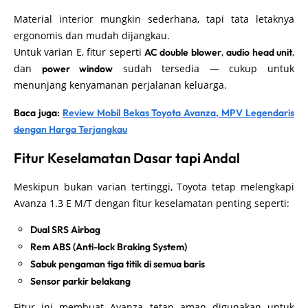
Material interior mungkin sederhana, tapi tata letaknya
ergonomis dan mudah dijangkau.
Untuk varian E, fitur seperti
,
,
AC double blower
audio head unit
dan
sudah tersedia — cukup untuk
power window
menunjang kenyamanan perjalanan keluarga.
Baca juga:
Review Mobil Bekas Toyota Avanza, MPV Legendaris
dengan Harga Terjangkau
Fitur Keselamatan Dasar tapi Andal
Meskipun bukan varian tertinggi, Toyota tetap melengkapi
Avanza 1.3 E M/T dengan fitur keselamatan penting seperti:
Dual SRS Airbag
Rem ABS (Anti-lock Braking System)
Sabuk pengaman tiga titik di semua baris
Sensor parkir belakang
Fitur ini membuat Avanza tetap aman digunakan untuk