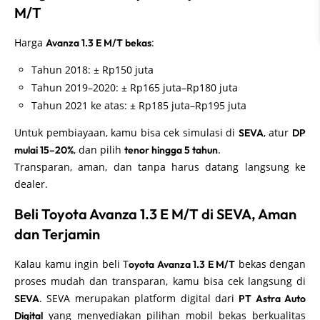
M/T
Harga
:
Avanza 1.3 E M/T bekas
Tahun 2018: ± Rp150 juta
Tahun 2019–2020: ± Rp165 juta–Rp180 juta
Tahun 2021 ke atas: ± Rp185 juta–Rp195 juta
Untuk pembiayaan, kamu bisa cek simulasi di
, atur
SEVA
DP
, dan pilih
.
mulai 15–20%
tenor hingga 5 tahun
Transparan, aman, dan tanpa harus datang langsung ke
dealer.
Beli Toyota Avanza 1.3 E M/T di SEVA, Aman
dan Terjamin
Kalau kamu ingin beli T
bekas dengan
oyota Avanza 1.3 E M/T
proses mudah dan transparan, kamu bisa cek langsung di
. SEVA merupakan platform digital dari
SEVA
PT Astra Auto
yang menyediakan pilihan mobil bekas berkualitas
Digital