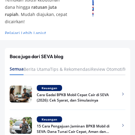
dana hingga
ratusan juta
rupiah
. Mudah diajukan, cepat
dicairkan!
Pelajari Lebih Lanjut
Baca juga dari SEVA blog
Semua
Berita Utama
Tips & Rekomendasi
Review Otomotif
Keua
Keuangan
Cara Gadai BPKB Mobil Cepat Cair di SEVA
(2026): Cek Syarat, dan Simulasinya
Keuangan
15 Cara Pengajuan Jaminan BPKB Mobil di
SEVA: Dana Tunai Cair Cepat, Aman dan