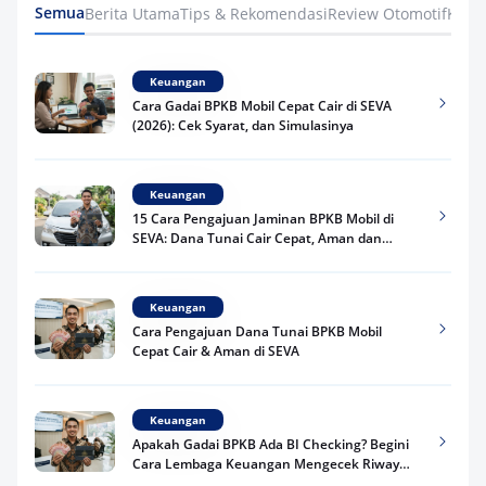
Semua
Berita Utama
Tips & Rekomendasi
Review Otomotif
Keua
Keuangan
Cara Gadai BPKB Mobil Cepat Cair di SEVA
(2026): Cek Syarat, dan Simulasinya
Keuangan
15 Cara Pengajuan Jaminan BPKB Mobil di
SEVA: Dana Tunai Cair Cepat, Aman dan
Praktis
Keuangan
Cara Pengajuan Dana Tunai BPKB Mobil
Cepat Cair & Aman di SEVA
Keuangan
Apakah Gadai BPKB Ada BI Checking? Begini
Cara Lembaga Keuangan Mengecek Riwayat
Kredit Kamu di 2026