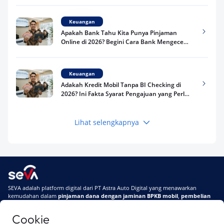
Keuangan
Apakah Bank Tahu Kita Punya Pinjaman
Online di 2026? Begini Cara Bank Mengecek
Riwayat Pinjaman Kamu
Keuangan
Adakah Kredit Mobil Tanpa BI Checking di
2026? Ini Fakta Syarat Pengajuan yang Perlu
Kamu Tahu
Lihat selengkapnya
Keuangan
Pinjaman Apa Tanpa BI Checking di 2026? Ini
Pilihan Dana Cepat yang Tetap Aman dan
Terpercaya
Keuangan
SEVA adalah platform digital dari PT Astra Auto Digital yang menawarkan
Telat Bayar Pinjol 2 Hari, Apakah Langsung
kemudahan dalam
pinjaman dana dengan jaminan BPKB mobil
,
pembelian
Masuk BI Checking? Simak Peraturan
mobil baru
, dan
pembelian mobil bekas berkualitas.
Terbarunya di 2026
Cookie
Di SEVA, BPKB mobilmu #BisaJadiDuit