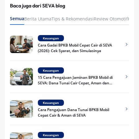
Baca juga dari SEVA blog
Semua
Berita Utama
Tips & Rekomendasi
Review Otomotif
Keua
Keuangan
Cara Gadai BPKB Mobil Cepat Cair di SEVA
(2026): Cek Syarat, dan Simulasinya
Keuangan
15 Cara Pengajuan Jaminan BPKB Mobil di
SEVA: Dana Tunai Cair Cepat, Aman dan
Praktis
Keuangan
Cara Pengajuan Dana Tunai BPKB Mobil
Cepat Cair & Aman di SEVA
Keuangan