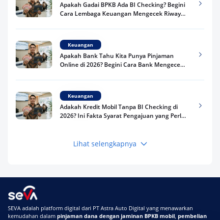
Apakah Gadai BPKB Ada BI Checking? Begini
Cara Lembaga Keuangan Mengecek Riwayat
Kredit Kamu di 2026
Keuangan
Apakah Bank Tahu Kita Punya Pinjaman
Online di 2026? Begini Cara Bank Mengecek
Riwayat Pinjaman Kamu
Keuangan
Adakah Kredit Mobil Tanpa BI Checking di
2026? Ini Fakta Syarat Pengajuan yang Perlu
Kamu Tahu
Lihat selengkapnya
Keuangan
Pinjaman Apa Tanpa BI Checking di 2026? Ini
Pilihan Dana Cepat yang Tetap Aman dan
Terpercaya
Keuangan
SEVA adalah platform digital dari PT Astra Auto Digital yang menawarkan
Telat Bayar Pinjol 2 Hari, Apakah Langsung
kemudahan dalam
pinjaman dana dengan jaminan BPKB mobil
,
pembelian
Masuk BI Checking? Simak Peraturan