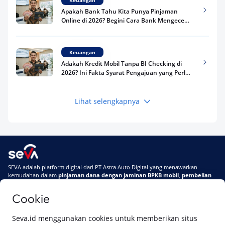
Apakah Bank Tahu Kita Punya Pinjaman
Online di 2026? Begini Cara Bank Mengecek
Riwayat Pinjaman Kamu
Keuangan
Adakah Kredit Mobil Tanpa BI Checking di
2026? Ini Fakta Syarat Pengajuan yang Perlu
Kamu Tahu
Lihat selengkapnya
Keuangan
Pinjaman Apa Tanpa BI Checking di 2026? Ini
Pilihan Dana Cepat yang Tetap Aman dan
Terpercaya
Keuangan
SEVA adalah platform digital dari PT Astra Auto Digital yang menawarkan
Telat Bayar Pinjol 2 Hari, Apakah Langsung
kemudahan dalam
pinjaman dana dengan jaminan BPKB mobil
,
pembelian
Masuk BI Checking? Simak Peraturan
mobil baru
, dan
pembelian mobil bekas berkualitas.
Terbarunya di 2026
Cookie
Di SEVA, BPKB mobilmu #BisaJadiDuit
Tentang SEVA
Syarat & Ketentuan
Seva.id menggunakan cookies untuk memberikan situs
Pemberitahuan Privasi
Hubungi Kami