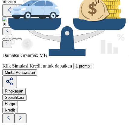
Interior
Pilihan Warna
Daihatsu Granmax MB
Klik Simulasi Kredit untuk dapatkan
!
1 promo
Minta Penawaran
Ringkasan
Spesifikasi
Harga
Kredit