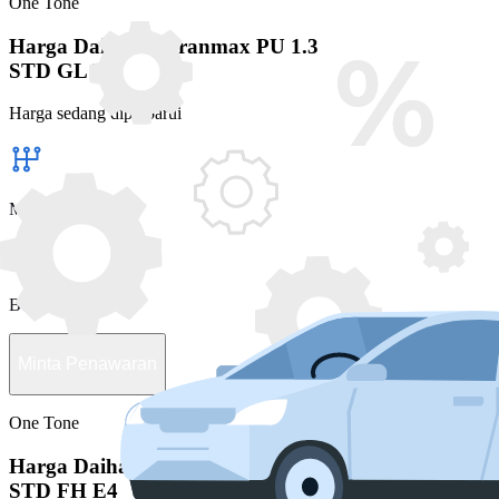
One Tone
Harga Daihatsu Granmax PU 1.3
STD GL E4
Harga sedang diperbarui
Manual
Bensin
Minta Penawaran
One Tone
Harga Daihatsu Granmax PU 1.3
STD FH E4