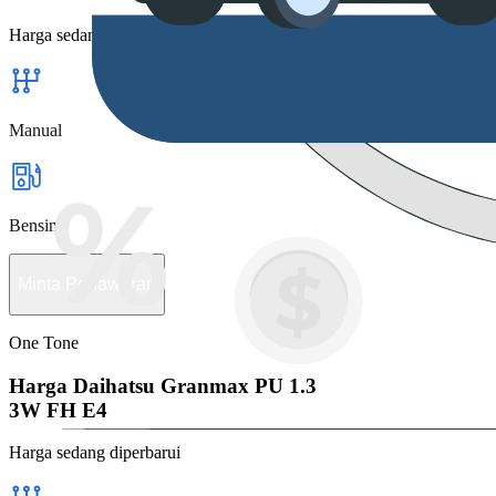
Harga sedang diperbarui
Manual
Bensin
Minta Penawaran
One Tone
Harga Daihatsu Granmax PU 1.3
3W FH E4
Harga sedang diperbarui