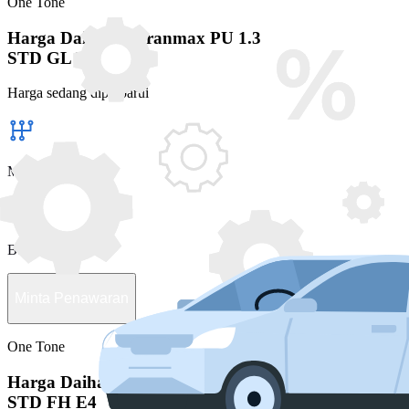
One Tone
Harga Daihatsu Granmax PU 1.3
STD GL E4
Harga sedang diperbarui
Manual
Bensin
Minta Penawaran
One Tone
Harga Daihatsu Granmax PU 1.3
STD FH E4