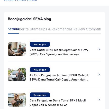
Baca juga dari SEVA blog
Semua
Berita Utama
Tips & Rekomendasi
Review Otomotif
Keua
Keuangan
Cara Gadai BPKB Mobil Cepat Cair di SEVA
(2026): Cek Syarat, dan Simulasinya
Keuangan
15 Cara Pengajuan Jaminan BPKB Mobil di
SEVA: Dana Tunai Cair Cepat, Aman dan
Praktis
Keuangan
Cara Pengajuan Dana Tunai BPKB Mobil
Cepat Cair & Aman di SEVA