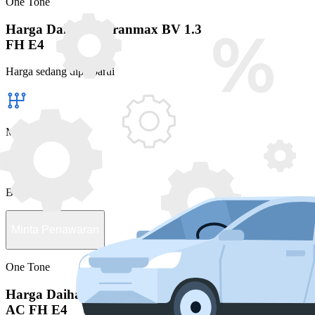
One Tone
Harga Daihatsu Granmax BV 1.3
FH E4
Harga sedang diperbarui
Manual
Bensin
Minta Penawaran
One Tone
Harga Daihatsu Granmax BV 1.3
AC FH E4