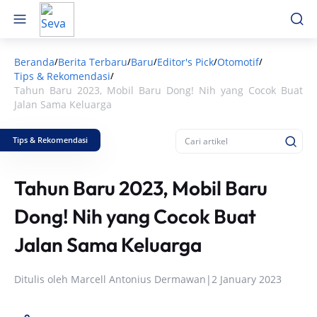
Beranda
Berita Terbaru
Baru
Editor's Pick
Otomotif
/
/
/
/
/
Tips & Rekomendasi
/
Tahun Baru 2023, Mobil Baru Dong! Nih yang Cocok Buat
Jalan Sama Keluarga
Tips & Rekomendasi
Tahun Baru 2023, Mobil Baru
Dong! Nih yang Cocok Buat
Jalan Sama Keluarga
Ditulis oleh
Marcell Antonius Dermawan
|
2 January 2023