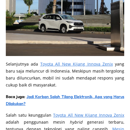
Selanjutnya ada
Toyota All New Kijang Innova Zenix
yang
baru saja meluncur di Indonesia. Meskipun masih tergolong
baru diluncurkan, mobil ini sudah mendapat respons yang
cukup baik di masyarakat.
Baca juga:
Jadi Korban Salah Tilang Elektronik, Apa yang Harus
Dilakukan?
Salah satu keunggulan
Toyota All New Kijang Innova Zenix
adalah penggunaan mesin
hybrid
generasi terbaru,
tentunya dengan teknologi yang paling canggih.
Mesin