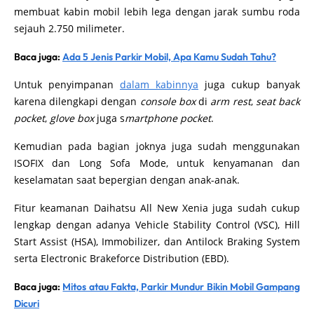
membuat kabin mobil lebih lega dengan jarak sumbu roda
sejauh 2.750 milimeter.
Baca juga:
Ada 5 Jenis Parkir Mobil, Apa Kamu Sudah Tahu?
Untuk penyimpanan
dalam kabinnya
juga cukup banyak
karena dilengkapi dengan
console box
di
arm rest
,
seat back
pocket
,
glove box
juga s
martphone pocket
.
Kemudian pada bagian joknya juga sudah menggunakan
ISOFIX dan Long Sofa Mode, untuk kenyamanan dan
keselamatan saat bepergian dengan anak-anak.
Fitur keamanan Daihatsu All New Xenia juga sudah cukup
lengkap dengan adanya Vehicle Stability Control (VSC), Hill
Start Assist (HSA), Immobilizer, dan Antilock Braking System
serta Electronic Brakeforce Distribution (EBD).
Baca juga:
Mitos atau Fakta, Parkir Mundur Bikin Mobil Gampang
Dicuri