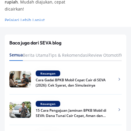
rupiah
. Mudah diajukan, cepat
dicairkan!
Pelajari Lebih Lanjut
Baca juga dari SEVA blog
Semua
Berita Utama
Tips & Rekomendasi
Review Otomotif
Keua
Keuangan
Cara Gadai BPKB Mobil Cepat Cair di SEVA
(2026): Cek Syarat, dan Simulasinya
Keuangan
15 Cara Pengajuan Jaminan BPKB Mobil di
SEVA: Dana Tunai Cair Cepat, Aman dan
Praktis