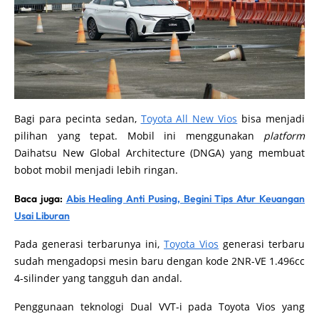
Bagi para pecinta sedan,
Toyota All New Vios
bisa menjadi
pilihan yang tepat. Mobil ini menggunakan
platform
Daihatsu New Global Architecture (DNGA) yang membuat
bobot mobil menjadi lebih ringan.
Baca juga:
Abis Healing Anti Pusing, Begini Tips Atur Keuangan
Usai Liburan
Pada generasi terbarunya ini,
Toyota Vios
generasi terbaru
sudah mengadopsi mesin baru dengan kode 2NR-VE 1.496cc
4-silinder yang tangguh dan andal.
Penggunaan teknologi Dual VVT-i pada Toyota Vios yang