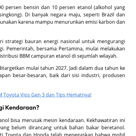
 90 persen bensin dan 10 persen etanol (alkohol yang
singkong). Di banyak negara maju, seperti Brazil dan
digunakan karena mampu menurunkan emisi karbon dan
ri strategi bauran energi nasional untuk mengurangi
gi. Pemerintah, bersama Pertamina, mulai melakukan
istribusi BBM campuran etanol di sejumlah wilayah.
itargetkan mulai tahun 2027. Jadi dalam dua tahun ke
pan besar-besaran, baik dari sisi industri, produsen
M Toyota Vios Gen 3 dan Tips Hematnya!
gi Kendaraan?
anol bisa merusak mesin kendaraan. Kekhawatiran ini
 yang belum dirancang untuk bahan bakar beretanol.
rti Toyota dan Honda telah menegaskan bahwa mobil