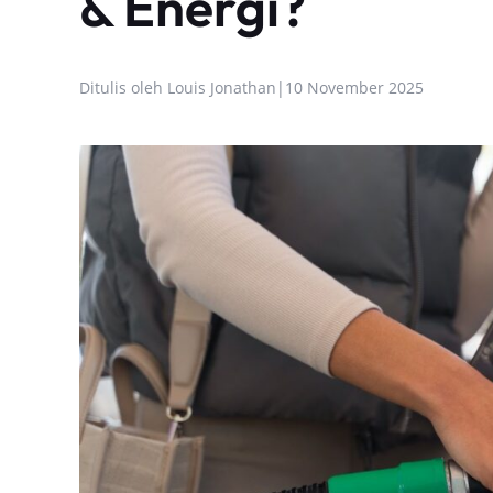
& Energi?
Ditulis oleh
Louis Jonathan
|
10 November 2025