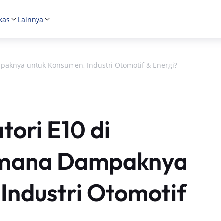
kas
Lainnya
aknya untuk Konsumen, Industri Otomotif & Energi?
ori E10 di
aimana Dampaknya
Industri Otomotif