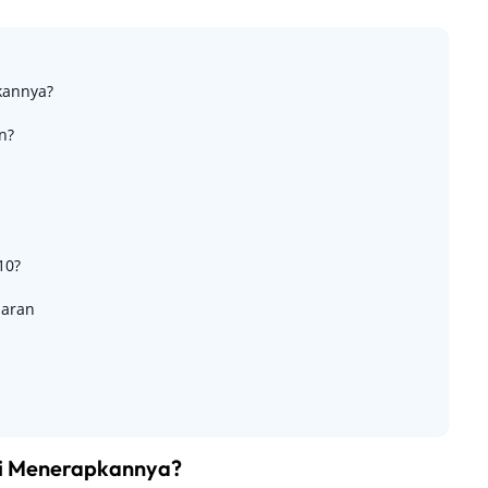
kannya?
n?
10?
paran
ai Menerapkannya?