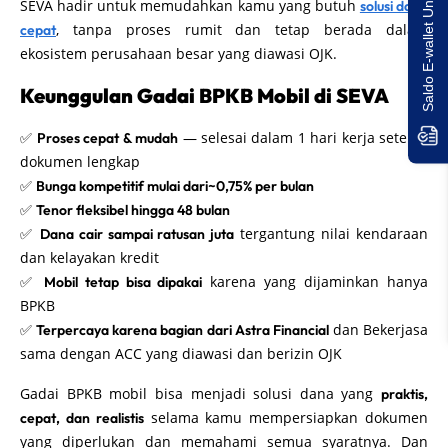
Saldo E-wallet Untukmu!
SEVA hadir untuk memudahkan kamu yang butuh
solusi dana
, tanpa proses rumit dan tetap berada dalam
cepat
ekosistem perusahaan besar yang diawasi OJK.
Keunggulan Gadai BPKB Mobil di SEVA
✅
— selesai dalam 1 hari kerja setelah
Proses cepat & mudah
dokumen lengkap
✅
Bunga kompetitif mulai dari~0,75% per bulan
✅
Tenor fleksibel hingga 48 bulan
✅
tergantung nilai kendaraan
Dana cair sampai ratusan juta
dan kelayakan kredit
✅
karena yang dijaminkan hanya
Mobil tetap bisa dipakai
BPKB
✅
dan Bekerjasa
Terpercaya karena bagian dari Astra Financial
sama dengan ACC yang diawasi dan berizin OJK
Gadai BPKB mobil bisa menjadi solusi dana yang
praktis,
selama kamu mempersiapkan dokumen
cepat, dan realistis
yang diperlukan dan memahami semua syaratnya. Dan