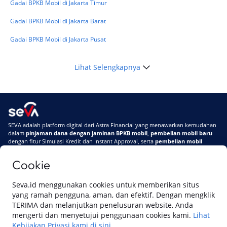
Gadai BPKB Mobil di Jakarta Timur
Gadai BPKB Mobil di Jakarta Barat
Gadai BPKB Mobil di Jakarta Pusat
Lihat Selengkapnya
SEVA adalah platform digital dari Astra Financial yang menawarkan kemudahan
dalam
pinjaman dana dengan jaminan BPKB mobil
,
pembelian mobil baru
dengan fitur Simulasi Kredit dan Instant Approval, serta
pembelian mobil
bekas berkualitas
secara online
Cookie
Di SEVA #UrusanMobilSegampangItu
Tentang SEVA
Syarat & Ketentuan
Seva.id menggunakan cookies untuk memberikan situs
Pemberitahuan Privasi
Hubungi Kami
yang ramah pengguna, aman, dan efektif. Dengan mengklik
TERIMA dan melanjutkan penelusuran website, Anda
mengerti dan menyetujui penggunaan cookies kami.
Lihat
Kebijakan Privasi kami di sini.