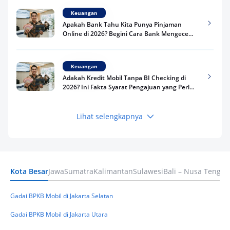
Keuangan
Apakah Bank Tahu Kita Punya Pinjaman
Online di 2026? Begini Cara Bank Mengecek
Riwayat Pinjaman Kamu
Keuangan
Adakah Kredit Mobil Tanpa BI Checking di
2026? Ini Fakta Syarat Pengajuan yang Perlu
Kamu Tahu
Lihat selengkapnya
Keuangan
Pinjaman Apa Tanpa BI Checking di 2026? Ini
Pilihan Dana Cepat yang Tetap Aman dan
Terpercaya
Kota Besar
Jawa
Sumatra
Kalimantan
Sulawesi
Bali – Nusa Tengga
Keuangan
Telat Bayar Pinjol 2 Hari, Apakah Langsung
Masuk BI Checking? Simak Peraturan
Gadai BPKB Mobil di Jakarta Selatan
Terbarunya di 2026
Gadai BPKB Mobil di Jakarta Utara