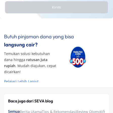
Kirim
Butuh pinjaman dana yang bisa
langsung cair?
Temukan solusi kebutuhan
dana hingga
ratusan juta
rupiah
. Mudah diajukan, cepat
dicairkan!
Pelajari Lebih Lanjut
Baca juga dari SEVA blog
Semua
Berita Utama
Tips & Rekomendasi
Review Otomotif
Keua