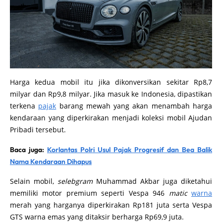
Harga kedua mobil itu jika dikonversikan sekitar Rp8,7
milyar dan Rp9,8 milyar. Jika masuk ke Indonesia, dipastikan
terkena
pajak
barang mewah yang akan menambah harga
kendaraan yang diperkirakan menjadi koleksi mobil Ajudan
Pribadi tersebut.
Baca juga:
Korlantas Polri Usul Pajak Progresif dan Bea Balik
Nama Kendaraan Dihapus
Selain mobil,
selebgram
Muhammad Akbar juga diketahui
memiliki motor premium seperti Vespa 946
matic
warna
merah yang harganya diperkirakan Rp181 juta serta Vespa
GTS warna emas yang ditaksir berharga Rp69,9 juta.