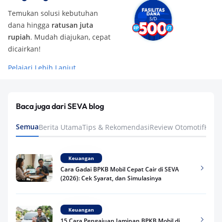
Temukan solusi kebutuhan
dana hingga
ratusan juta
rupiah
. Mudah diajukan, cepat
dicairkan!
Pelajari Lebih Lanjut
Baca juga dari SEVA blog
Semua
Berita Utama
Tips & Rekomendasi
Review Otomotif
Keua
Keuangan
Cara Gadai BPKB Mobil Cepat Cair di SEVA
(2026): Cek Syarat, dan Simulasinya
Keuangan
15 Cara Pengajuan Jaminan BPKB Mobil di