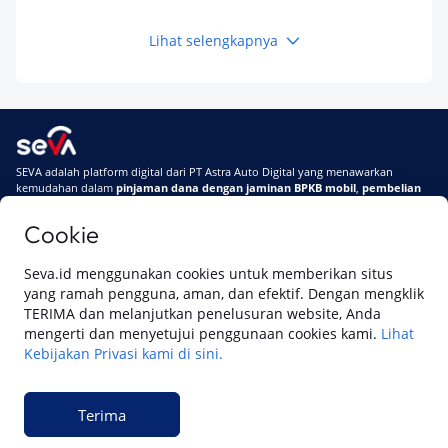
Kamu Tahu
Lihat selengkapnya
Keuangan
Pinjaman Apa Tanpa BI Checking di 2026? Ini
Pilihan Dana Cepat yang Tetap Aman dan
Terpercaya
Keuangan
SEVA adalah platform digital dari PT Astra Auto Digital yang menawarkan
Telat Bayar Pinjol 2 Hari, Apakah Langsung
kemudahan dalam
pinjaman dana dengan jaminan BPKB mobil
,
pembelian
Masuk BI Checking? Simak Peraturan
mobil baru
, dan
pembelian mobil bekas berkualitas.
Terbarunya di 2026
Cookie
Di SEVA, BPKB mobilmu #BisaJadiDuit
Tentang SEVA
Syarat & Ketentuan
Seva.id menggunakan cookies untuk memberikan situs
Pemberitahuan Privasi
Hubungi Kami
yang ramah pengguna, aman, dan efektif. Dengan mengklik
TERIMA dan melanjutkan penelusuran website, Anda
mengerti dan menyetujui penggunaan cookies kami.
Lihat
Kebijakan Privasi kami di sini.
Website ini dikelola oleh PT Cipta Sedaya Digital Indonesia (CSDI), organisasi
yang tersertifikasi ISO/IEC 27001:2022.
Terima
© 2023 Copyright SEVA