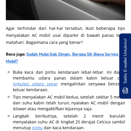
Agar terhindar dari hal-hal tersebut, ikuti beberapa tips
menyalakan AC mobil usai diparkir di bawah panas terik
Saldo E-wallet Untukmu!
matahari. Bagaimana cara yang benar?
Baca juga:
Sudah Mulai Gak Dingin, Berapa Sih Biaya Service AC
Mobil?
Buka kaca dan pintu kendaraan lebar-lebar. Ini dapat
membantu udara panas dalam kabin keluar dan
sirkulasi udara segar
mengalirkan senyawa benzena
keluar kendaraan.
Tips menyalakan AC mobil kedua, setelah sekitar 5 menit
dan suhu kabin telah turun, nyalakan AC mobil dengan
blower
atau mengaktifkan kipasnya saja.
Langkah berikutnya, setelah 2 menit barulah
menyalakan suhu AC di tingkat 25 derajat Celcius sambil
menutup
pintu
dan kaca kendaraan.