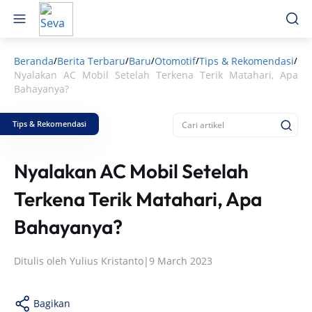
Beranda
Berita Terbaru
Baru
Otomotif
Tips & Rekomendasi
/
/
/
/
/
Nyalakan AC Mobil Setelah Terkena Terik Matahari, Apa
Bahayanya?
Tips & Rekomendasi
Nyalakan AC Mobil Setelah
Terkena Terik Matahari, Apa
Bahayanya?
Ditulis oleh
Yulius Kristanto
|
9 March 2023
Bagikan