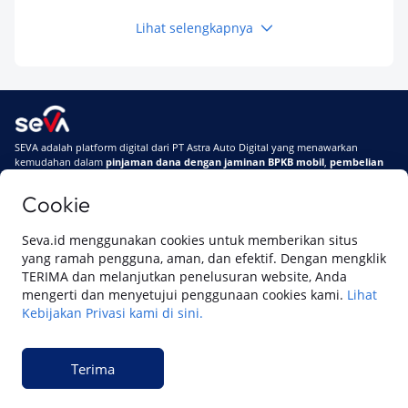
Lihat selengkapnya
Keuangan
Pinjaman Apa Tanpa BI Checking di 2026? Ini
Pilihan Dana Cepat yang Tetap Aman dan
Terpercaya
Keuangan
SEVA adalah platform digital dari PT Astra Auto Digital yang menawarkan
Telat Bayar Pinjol 2 Hari, Apakah Langsung
kemudahan dalam
pinjaman dana dengan jaminan BPKB mobil
,
pembelian
Masuk BI Checking? Simak Peraturan
mobil baru
, dan
pembelian mobil bekas berkualitas.
Terbarunya di 2026
Cookie
Di SEVA, BPKB mobilmu #BisaJadiDuit
Tentang SEVA
Syarat & Ketentuan
Seva.id menggunakan cookies untuk memberikan situs
Pemberitahuan Privasi
Hubungi Kami
yang ramah pengguna, aman, dan efektif. Dengan mengklik
TERIMA dan melanjutkan penelusuran website, Anda
mengerti dan menyetujui penggunaan cookies kami.
Lihat
Kebijakan Privasi kami di sini.
Website ini dikelola oleh PT Cipta Sedaya Digital Indonesia (CSDI), organisasi
yang tersertifikasi ISO/IEC 27001:2022.
Terima
© 2023 Copyright SEVA