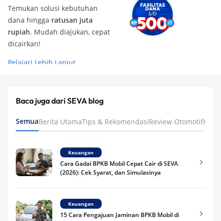
Temukan solusi kebutuhan
dana hingga
ratusan juta
rupiah
. Mudah diajukan, cepat
dicairkan!
Pelajari Lebih Lanjut
Baca juga dari SEVA blog
Semua
Berita Utama
Tips & Rekomendasi
Review Otomotif
Keua
Keuangan
Cara Gadai BPKB Mobil Cepat Cair di SEVA
(2026): Cek Syarat, dan Simulasinya
Keuangan
15 Cara Pengajuan Jaminan BPKB Mobil di