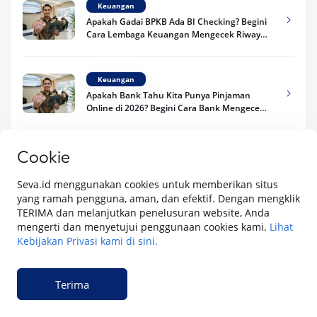
Keuangan
Apakah Gadai BPKB Ada BI Checking? Begini
Cara Lembaga Keuangan Mengecek Riwayat
Kredit Kamu di 2026
Keuangan
Apakah Bank Tahu Kita Punya Pinjaman
Online di 2026? Begini Cara Bank Mengecek
Riwayat Pinjaman Kamu
Cookie
Keuangan
Adakah Kredit Mobil Tanpa BI Checking di
2026? Ini Fakta Syarat Pengajuan yang Perlu
Seva.id menggunakan cookies untuk memberikan situs
Kamu Tahu
yang ramah pengguna, aman, dan efektif. Dengan mengklik
TERIMA dan melanjutkan penelusuran website, Anda
Lihat selengkapnya
mengerti dan menyetujui penggunaan cookies kami.
Lihat
Keuangan
Kebijakan Privasi kami di sini.
Pinjaman Apa Tanpa BI Checking di 2026? Ini
Pilihan Dana Cepat yang Tetap Aman dan
Terpercaya
Terima
Keuangan
SEVA adalah platform digital dari PT Astra Auto Digital yang menawarkan
Telat Bayar Pinjol 2 Hari, Apakah Langsung