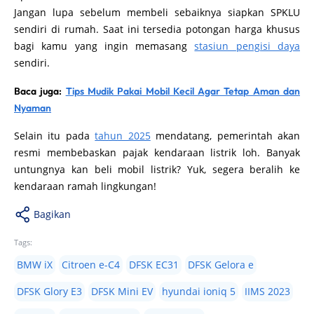
Jangan lupa sebelum membeli sebaiknya siapkan SPKLU
sendiri di rumah. Saat ini tersedia potongan harga khusus
bagi kamu yang ingin memasang
stasiun pengisi daya
sendiri.
Baca juga:
Tips Mudik Pakai Mobil Kecil Agar Tetap Aman dan
Nyaman
Selain itu pada
tahun 2025
mendatang, pemerintah akan
resmi membebaskan pajak kendaraan listrik loh. Banyak
untungnya kan beli mobil listrik? Yuk, segera beralih ke
kendaraan ramah lingkungan!
Bagikan
Tags:
BMW iX
Citroen e-C4
DFSK EC31
DFSK Gelora e
DFSK Glory E3
DFSK Mini EV
hyundai ioniq 5
IIMS 2023