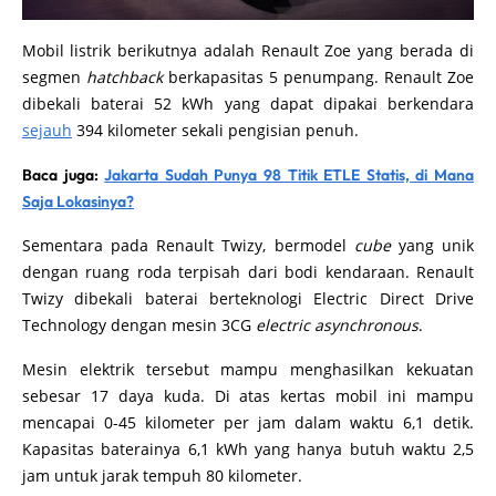
Mobil
listrik berikutnya adalah Renault Zoe yang berada di
segmen
hatchback
berkapasitas 5 penumpang. Renault Zoe
dibekali baterai 52 kWh yang dapat dipakai berkendara
sejauh
394 kilometer sekali pengisian penuh.
Baca juga:
Jakarta Sudah Punya 98 Titik ETLE Statis, di Mana
Saja Lokasinya?
Sementara pada Renault Twizy, bermodel
cube
yang unik
dengan ruang roda terpisah dari bodi kendaraan. Renault
Twizy dibekali baterai berteknologi Electric Direct Drive
Technology dengan mesin 3CG
electric asynchronous
.
Mesin elektrik tersebut mampu menghasilkan kekuatan
sebesar 17 daya kuda. Di atas kertas mobil ini mampu
mencapai 0-45 kilometer per jam dalam waktu 6,1 detik.
Kapasitas baterainya 6,1 kWh yang hanya butuh waktu 2,5
jam untuk jarak tempuh 80 kilometer.