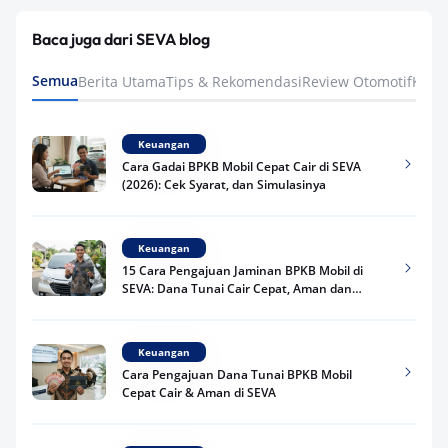
Baca juga dari SEVA blog
Semua
Berita Utama
Tips & Rekomendasi
Review Otomotif
Keua
Keuangan
Cara Gadai BPKB Mobil Cepat Cair di SEVA
(2026): Cek Syarat, dan Simulasinya
Keuangan
15 Cara Pengajuan Jaminan BPKB Mobil di
SEVA: Dana Tunai Cair Cepat, Aman dan
Praktis
Keuangan
Cara Pengajuan Dana Tunai BPKB Mobil
Cepat Cair & Aman di SEVA