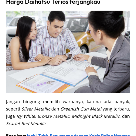
Harga Daihatsu Terios terjangkau
Jangan bingung memilih warnanya, karena ada banyak,
seperti
Silver Metallic
dan
Greenish Gun Metal
yang terbaru,
juga
Icy White
,
Bronze Metallic
,
Midnight Black Metallic
, dan
Scarlet Red Metallic
.
Baca juga:
Mobil Tujuh Penumpang dengan Kabin Paling Nyaman