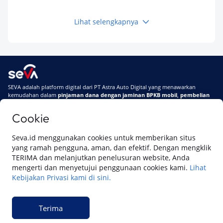
Kamu Tahu
Lihat selengkapnya
Keuangan
Pinjaman Apa Tanpa BI Checking di 2026? Ini
Pilihan Dana Cepat yang Tetap Aman dan
Terpercaya
Keuangan
SEVA adalah platform digital dari PT Astra Auto Digital yang menawarkan
Telat Bayar Pinjol 2 Hari, Apakah Langsung
kemudahan dalam
pinjaman dana dengan jaminan BPKB mobil
,
pembelian
Masuk BI Checking? Simak Peraturan
mobil baru
, dan
pembelian mobil bekas berkualitas.
Terbarunya di 2026
Cookie
Di SEVA, BPKB mobilmu #BisaJadiDuit
Tentang SEVA
Syarat & Ketentuan
Seva.id menggunakan cookies untuk memberikan situs
Pemberitahuan Privasi
Hubungi Kami
yang ramah pengguna, aman, dan efektif. Dengan mengklik
TERIMA dan melanjutkan penelusuran website, Anda
mengerti dan menyetujui penggunaan cookies kami.
Lihat
Kebijakan Privasi kami di sini.
Website ini dikelola oleh PT Cipta Sedaya Digital Indonesia (CSDI), organisasi
yang tersertifikasi ISO/IEC 27001:2022.
Terima
© 2023 Copyright SEVA