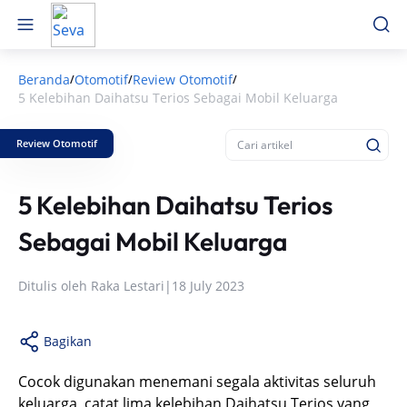
Beranda
Otomotif
Review Otomotif
/
/
/
5 Kelebihan Daihatsu Terios Sebagai Mobil Keluarga
Review Otomotif
5 Kelebihan Daihatsu Terios
Sebagai Mobil Keluarga
Ditulis oleh
Raka Lestari
|
18 July 2023
Bagikan
Cocok digunakan menemani segala aktivitas seluruh
keluarga, catat lima kelebihan Daihatsu Terios yang