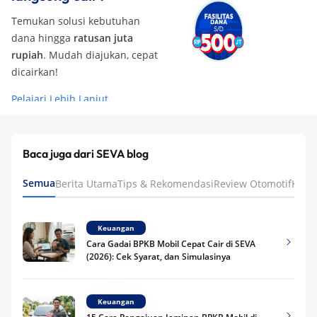
Temukan solusi kebutuhan
dana hingga
ratusan juta
rupiah
. Mudah diajukan, cepat
dicairkan!
Pelajari Lebih Lanjut
Baca juga dari SEVA blog
Semua
Berita Utama
Tips & Rekomendasi
Review Otomotif
Keua
Keuangan
Cara Gadai BPKB Mobil Cepat Cair di SEVA
(2026): Cek Syarat, dan Simulasinya
Keuangan