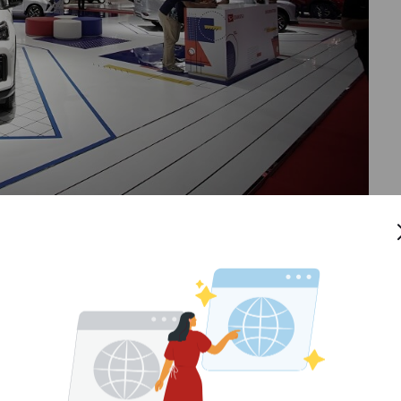
asil mencapai penjualan sampai dengan 39 ribu unit.
ibandingkan dengan periode yang sama pada tahun lalu
r TSS dan Harganya
rhasil memberikan kontribusi terhadap
market share
di Lastiyoso, Marketing & CR Relations Division Head
 (AI-DSO) mengaku bersyukur.