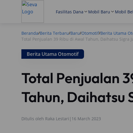
Fasilitas Dana
Mobil Baru
Mobil Be
Beranda
Berita Terbaru
Baru
Otomotif
Berita Utama Ot
/
/
/
/
Total Penjualan 39 Ribu di Awal Tahun, Daihatsu Sigra Ja
Berita Utama Otomotif
Total Penjualan 3
Tahun, Daihatsu S
Ditulis oleh
Raka Lestari
|
16 March 2023