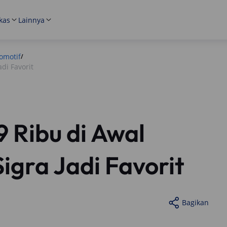
kas
Lainnya
omotif
/
di Favorit
9 Ribu di Awal
igra Jadi Favorit
Bagikan