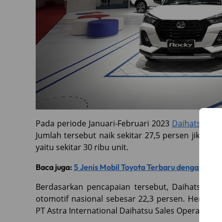
Pada periode Januari-Februari 2023
Daihatsu
berh
Jumlah tersebut naik sekitar 27,5 persen jika d
yaitu sekitar 30 ribu unit.
Baca juga:
5 Jenis Mobil Toyota Terbaru dengan Fitu
Berdasarkan pencapaian tersebut, Daihatsu be
otomotif nasional sebesar 22,3 persen. Hendraya
PT Astra International Daihatsu Sales Operation