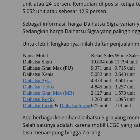
unit atau 24 persen. Kemudian di posisi ketiga 
5.052 unit atau sebesar 12,9 persen.
Sebagai informasi, harga Daihatsu Sigra varian 
Sedangkan harga Daihatsu Sigra yang paling ting
Untuk lebih lengkapnya, inilah daftar penjualan m
Nama Mobil
Retail Sales
Whole Sales
Daihatsu Sigra
10.804 unit
11.794 unit
Daihatsu Gran Max (PU)
9.371 unit
9.715 unit
Daihatsu Xenia
5.052 unit
2.643 unit
Daihatsu Ayla
4.979 unit
3.601 unit
Daihatsu Terios
4.845 unit
3.257 unit
Daihatsu Gran Max (MB)
2.127 unit
1.573 unit
Daihatsu Rocky
1.263 unit
1.095 unit
Daihatsu Luxio
&
Daihatsu Sirion
625 unit
779 unit
Ada berbagai kelebihan Daihatsu Sigra yang membu
Salah satunya adalah karena mobil LCGC yang sat
bisa menampung hingga 7 orang.