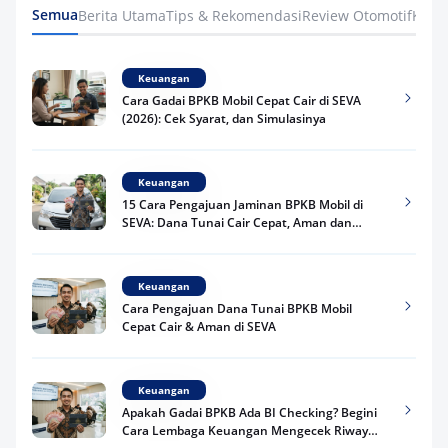
Semua
Berita Utama
Tips & Rekomendasi
Review Otomotif
Keua
Keuangan
Cara Gadai BPKB Mobil Cepat Cair di SEVA
(2026): Cek Syarat, dan Simulasinya
Keuangan
15 Cara Pengajuan Jaminan BPKB Mobil di
SEVA: Dana Tunai Cair Cepat, Aman dan
Praktis
Keuangan
Cara Pengajuan Dana Tunai BPKB Mobil
Cepat Cair & Aman di SEVA
Keuangan
Apakah Gadai BPKB Ada BI Checking? Begini
Cara Lembaga Keuangan Mengecek Riwayat