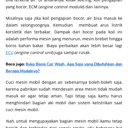
yang bocor, ECM (
engine control module
) dan lainnya.
Misalnya saja jika koil pengapian bocor, air bisa masuk ke
dalam selongsongnya. Kemudian membuat arus listrik
korsletik dan terbakar. Dampak dari bocor pada koil ini
adalah performa mesin yang menurun, mesin brebet hingga
boros bahan bakar. Biaya perbaikan akan lebih besar lagi
ECU
(
engine control unit
)
juga sampai rusak.
Baca juga:
Buka Bisnis Car Wash, Apa Saja yang Dibutuhkan dan
Berapa Modalnya?
Cuci mesin mobil dengan air sebenarnya boleh-boleh saja,
karena pabrikan sudah mendesain area mesin tidak mudah
masuk air agar tetap aman. Tapi tetap saja, kamu harus
menghindari bagian aki mobil dan sistem kelistrikan saat
cuci mesin mobil.
Nah,
untuk mengupayakan bagian mesin mobil kamu tetap
bersih dan terhindar dari segala resiko, ada beberapa hal