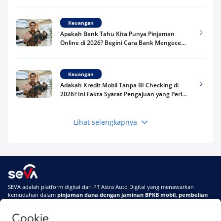
Kredit Kamu di 2026
Keuangan
Apakah Bank Tahu Kita Punya Pinjaman
Online di 2026? Begini Cara Bank Mengecek
Riwayat Pinjaman Kamu
Keuangan
Adakah Kredit Mobil Tanpa BI Checking di
2026? Ini Fakta Syarat Pengajuan yang Perlu
Kamu Tahu
Lihat selengkapnya
Keuangan
Pinjaman Apa Tanpa BI Checking di 2026? Ini
Pilihan Dana Cepat yang Tetap Aman dan
Terpercaya
Keuangan
SEVA adalah platform digital dari PT Astra Auto Digital yang menawarkan
Telat Bayar Pinjol 2 Hari, Apakah Langsung
kemudahan dalam
pinjaman dana dengan jaminan BPKB mobil
,
pembelian
Masuk BI Checking? Simak Peraturan
mobil baru
, dan
pembelian mobil bekas berkualitas.
Terbarunya di 2026
Cookie
Di SEVA, BPKB mobilmu #BisaJadiDuit