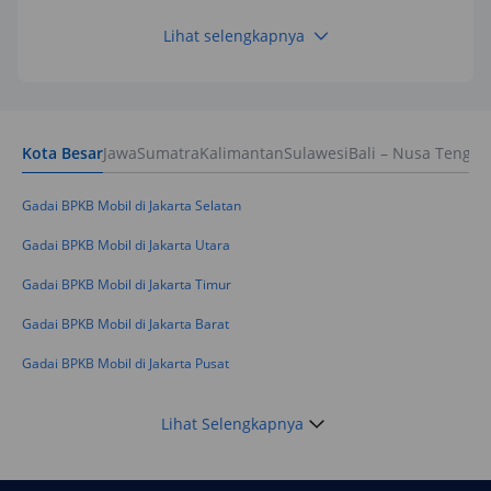
Lihat selengkapnya
Keuangan
Pinjaman Apa Tanpa BI Checking di 2026? Ini
Pilihan Dana Cepat yang Tetap Aman dan
Terpercaya
Kota Besar
Jawa
Sumatra
Kalimantan
Sulawesi
Bali – Nusa Tengga
Keuangan
Telat Bayar Pinjol 2 Hari, Apakah Langsung
Masuk BI Checking? Simak Peraturan
Gadai BPKB Mobil di Jakarta Selatan
Terbarunya di 2026
Gadai BPKB Mobil di Jakarta Utara
Gadai BPKB Mobil di Jakarta Timur
Gadai BPKB Mobil di Jakarta Barat
Gadai BPKB Mobil di Jakarta Pusat
Lihat Selengkapnya