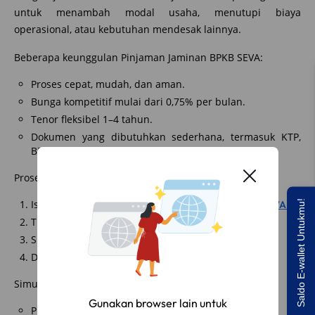
untuk menambah modal usaha, menutupi biaya
operasional, atau kebutuhan mendesak lainnya.
Beberapa keunggulan Pinjaman Jaminan BPKB SEVA:
Proses cepat, mudah, dan aman.
Bunga kompetitif mulai dari 0,75% per bulan.
Tenor fleksibel 1–4 tahun.
Dokumen yang dibutuhkan sederhana, termasuk KTP,
BPKB mobil, STNK, dan data tambahan.
Proses pengajuan juga sangat praktis:
Isi formulir pengajuan secara online di halaman
.
Saldo E-wallet Untukmu!
SEVA.id
Tim SEVA akan menghubungi kamu dalam 1×24 jam.
Survei dilakukan untuk verifikasi.
Dana pinjaman cair ke rekening kamu.
Simulasi sederhana:
Gunakan browser lain untuk
Pinjaman: Rp50.000.000