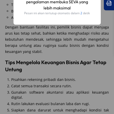
pengalaman membuka SEVA yang
Tenor: 12 bulan
lebih maksimal
Bunga: 0,75% per bulan
Pesan ini akan tertutup otomatis dalam
1
detik
Angsuran per bulan: Rp4.542.000
Dengan bantuan fasilitas ini, pemilik bisnis dapat menjaga
arus kas tetap sehat, bahkan ketika menghadapi risiko atau
kebutuhan mendesak, sehingga lebih mudah mengetahui
berapa untung atau ruginya suatu bisnis dengan kondisi
keuangan yang stabil.
Tips Mengelola Keuangan Bisnis Agar Tetap
Untung
Pisahkan rekening pribadi dan bisnis.
Catat semua transaksi secara rutin.
Gunakan software akuntansi atau aplikasi keuangan
digital.
Rutin lakukan evaluasi bulanan laba dan rugi.
Siapkan dana darurat untuk menghadapi kondisi tak