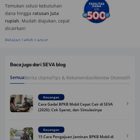
Temukan solusi kebutuhan
dana hingga
ratusan juta
rupiah
. Mudah diajukan, cepat
dicairkan!
Pelajari Lebih Lanjut
Baca juga dari SEVA blog
Semua
Berita Utama
Tips & Rekomendasi
Review Otomotif
Keua
Keuangan
Cara Gadai BPKB Mobil Cepat Cair di SEVA
(2026): Cek Syarat, dan Simulasinya
Keuangan
15 Cara Pengajuan Jaminan BPKB Mobil di