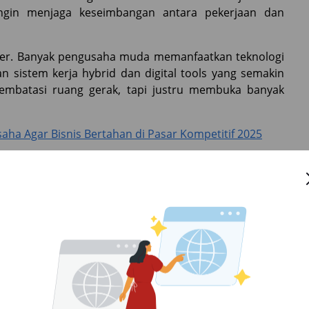
ngin menjaga keseimbangan antara pekerjaan dan
puler. Banyak pengusaha muda memanfaatkan teknologi
n sistem kerja hybrid dan digital tools yang semakin
 membatasi ruang gerak, tapi justru membuka banyak
ha Agar Bisnis Bertahan di Pasar Kompetitif 2025
tas
g menentukan sendiri seberapa besar pendapatan yang
awan, penghasilan dari bisnis bisa berkembang seiring
lah salah satu alasan utama banyak orang beralih dari
ulai dari bisnis digital, kuliner, hingga jasa kreatif.
yang baik, kamu bisa membangun bisnis yang bukan
jutan.