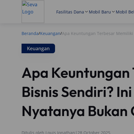
Fasilitas Dana
Mobil Baru
Mobil Be
Beranda
Keuangan
Apa Keuntungan Terbesar Memiliki 
/
/
Keuangan
Apa Keuntungan 
Bisnis Sendiri? I
Nyatanya Bukan 
Ditulis oleh
Louis Jonathan
|
28 October 2025