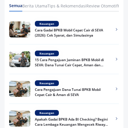
Semua
Berita Utama
Tips & Rekomendasi
Review Otomotif
Keua
Keuangan
Cara Gadai BPKB Mobil Cepat Cair di SEVA
(2026): Cek Syarat, dan Simulasinya
Keuangan
15 Cara Pengajuan Jaminan BPKB Mobil di
SEVA: Dana Tunai Cair Cepat, Aman dan
Praktis
Keuangan
Cara Pengajuan Dana Tunai BPKB Mobil
Cepat Cair & Aman di SEVA
Keuangan
Apakah Gadai BPKB Ada BI Checking? Begini
Cara Lembaga Keuangan Mengecek Riwayat