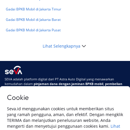
Gadai BPKB Mobil di Jakarta Timur
Gadai BPKB Mobil di Jakarta Barat
Gadai BPKB Mobil di Jakarta Pusat
Lihat Selengkapnya
SEVA adalah platform digital dari PT Astra Auto Digital yang menawarkan
kemudahan dalam
pinjaman dana dengan jaminan BPKB mobil
,
pembelian
mobil baru
, dan
pembelian mobil bekas berkualitas.
Cookie
Di SEVA, BPKB mobilmu #BisaJadiDuit
Tentang SEVA
Syarat & Ketentuan
Seva.id menggunakan cookies untuk memberikan situs
Pemberitahuan Privasi
Hubungi Kami
yang ramah pengguna, aman, dan efektif. Dengan mengklik
TERIMA dan melanjutkan penelusuran website, Anda
mengerti dan menyetujui penggunaan cookies kami.
Lihat