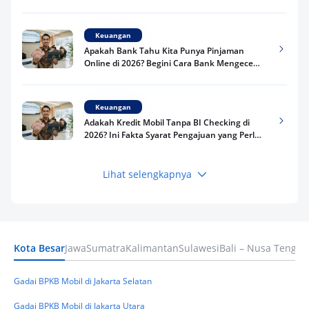
Kredit Kamu di 2026
Keuangan
Apakah Bank Tahu Kita Punya Pinjaman
Online di 2026? Begini Cara Bank Mengecek
Riwayat Pinjaman Kamu
Keuangan
Adakah Kredit Mobil Tanpa BI Checking di
2026? Ini Fakta Syarat Pengajuan yang Perlu
Kamu Tahu
Lihat selengkapnya
Keuangan
Pinjaman Apa Tanpa BI Checking di 2026? Ini
Pilihan Dana Cepat yang Tetap Aman dan
Terpercaya
Kota Besar
Jawa
Sumatra
Kalimantan
Sulawesi
Bali – Nusa Tengga
Keuangan
Telat Bayar Pinjol 2 Hari, Apakah Langsung
Masuk BI Checking? Simak Peraturan
Gadai BPKB Mobil di Jakarta Selatan
Terbarunya di 2026
Gadai BPKB Mobil di Jakarta Utara