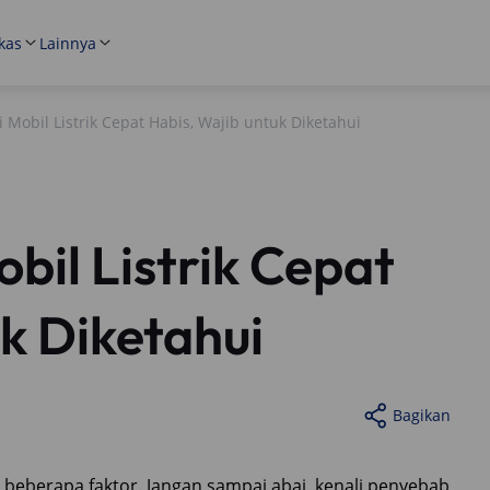
kas
Lainnya
i Mobil Listrik Cepat Habis, Wajib untuk Diketahui
bil Listrik Cepat
k Diketahui
Bagikan
n beberapa faktor. Jangan sampai abai, kenali penyebab