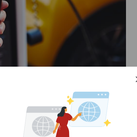
il listrik
cepat habis. Pertama adanya kerusakan fisik
ai yang menyebabkan cairan elektrolit bocor ke luar.
us Dilakukan?
a sering terpapar suhu panas seperti parkir di luar
gelembung dan menekan sel-sel baterai dan berujung