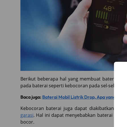
Berikut beberapa hal yang membuat baterai
mob
pada baterai seperti kebocoran pada sel-sel bater
Baca juga:
Baterai Mobil Listrik Drop, Apa yang Har
Kebocoran baterai juga dapat diakibatkan karen
garasi
. Hal ini dapat menyebabkan baterai meng
bocor.