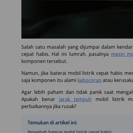
Salah satu masalah yang dijumpai dalam kendaraa
cepat habis. Hal ini lumrah, pasalnya
mesin mo
komponen tersebut.
Namun, jika baterai mobil listrik cepat habis me
saja komponen itu alami
kebocoran
atau kerusak
Agar lebih paham dan tidak panik saat mengal
Apakah benar
jarak tempuh
mobil listrik m
perbaikannya jika rusak?
Temukan di artikel ini:
Penyebab baterai mobil listrik cepat habis