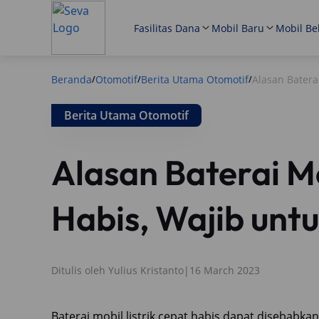
Fasilitas Dana
Mobil Baru
Mobil Be
Beranda
Otomotif
Berita Utama Otomotif
Alasan Batera
/
/
/
Berita Utama Otomotif
Alasan Baterai Mo
Habis, Wajib untu
Ditulis oleh
Yulius Kristanto
|
16 March 2023
Baterai mobil listrik cepat habis dapat disebabka