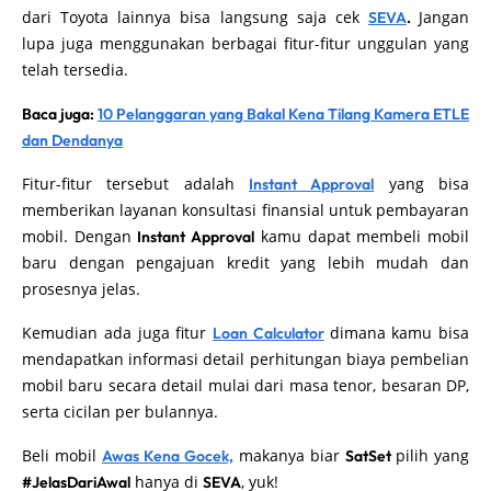
dari Toyota lainnya bisa langsung saja cek
Jangan
SEVA
.
lupa juga menggunakan berbagai fitur-fitur unggulan yang
telah tersedia.
Baca juga:
10 Pelanggaran yang Bakal Kena Tilang Kamera ETLE
dan Dendanya
Fitur-fitur tersebut adalah
yang bisa
Instant Approval
memberikan layanan konsultasi finansial untuk pembayaran
mobil. Dengan
kamu dapat membeli mobil
Instant Approval
baru dengan pengajuan kredit yang lebih mudah dan
prosesnya jelas.
Kemudian ada juga fitur
dimana kamu bisa
Loan Calculator
mendapatkan informasi detail perhitungan biaya pembelian
mobil baru secara detail mulai dari masa tenor, besaran DP,
serta cicilan per bulannya.
Beli mobil
makanya biar
pilih yang
Awas Kena Gocek,
SatSet
hanya di
, yuk!
#JelasDariAwal
SEVA