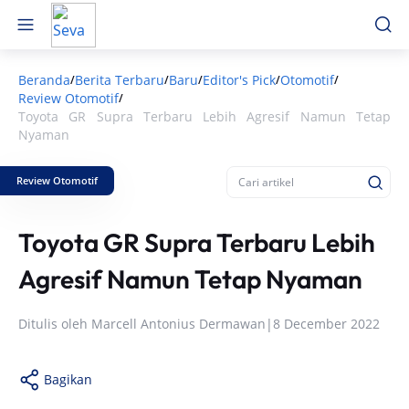
Beranda
Berita Terbaru
Baru
Editor's Pick
Otomotif
/
/
/
/
/
Review Otomotif
/
Toyota GR Supra Terbaru Lebih Agresif Namun Tetap
Nyaman
Review Otomotif
Toyota GR Supra Terbaru Lebih
Agresif Namun Tetap Nyaman
Ditulis oleh
Marcell Antonius Dermawan
|
8 December 2022
Bagikan