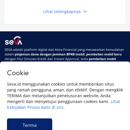
Kamu Tahu
Lihat selengkapnya
Keuangan
Pinjaman Apa Tanpa BI Checking di 2026? Ini
Pilihan Dana Cepat yang Tetap Aman dan
Terpercaya
Keuangan
SEVA adalah platform digital dari Astra Financial yang menawarkan kemudahan
Telat Bayar Pinjol 2 Hari, Apakah Langsung
dalam
pinjaman dana dengan jaminan BPKB mobil
,
pembelian mobil baru
Masuk BI Checking? Simak Peraturan
dengan fitur Simulasi Kredit dan Instant Approval, serta
pembelian mobil
Terbarunya di 2026
bekas berkualitas
secara online
Cookie
Di SEVA #UrusanMobilSegampangItu
Tentang SEVA
Syarat & Ketentuan
Seva.id menggunakan cookies untuk memberikan situs
Pemberitahuan Privasi
Hubungi Kami
yang ramah pengguna, aman, dan efektif. Dengan mengklik
TERIMA dan melanjutkan penelusuran website, Anda
mengerti dan menyetujui penggunaan cookies kami.
Lihat
Kebijakan Privasi kami di sini.
Website ini dikelola oleh PT Cipta Sedaya Digital Indonesia (CSDI), organisasi
yang tersertifikasi ISO/IEC 27001:2022.
Terima