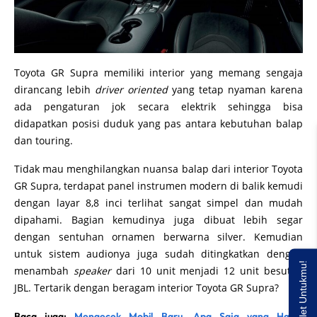
Toyota GR Supra memiliki interior yang memang sengaja
dirancang lebih
driver oriented
yang tetap nyaman karena
ada pengaturan jok secara elektrik sehingga bisa
didapatkan posisi duduk yang pas antara kebutuhan balap
dan touring.
Tidak mau menghilangkan nuansa balap dari interior Toyota
GR Supra, terdapat panel instrumen modern di balik kemudi
dengan layar 8,8 inci terlihat sangat simpel dan mudah
dipahami. Bagian kemudinya juga dibuat lebih segar
dengan sentuhan ornamen berwarna silver. Kemudian
untuk sistem audionya juga sudah ditingkatkan dengan
Saldo E-wallet Untukmu!
menambah
speaker
dari 10 unit menjadi 12 unit besutan
JBL. Tertarik dengan beragam interior Toyota GR Supra?
Baca juga:
Mengecek Mobil Baru, Apa Saja yang Harus