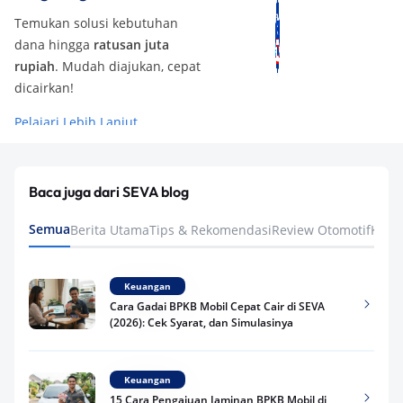
Temukan solusi kebutuhan
dana hingga
ratusan juta
rupiah
. Mudah diajukan, cepat
dicairkan!
Pelajari Lebih Lanjut
Baca juga dari SEVA blog
Semua
Berita Utama
Tips & Rekomendasi
Review Otomotif
Keua
Keuangan
Cara Gadai BPKB Mobil Cepat Cair di SEVA
(2026): Cek Syarat, dan Simulasinya
Keuangan
15 Cara Pengajuan Jaminan BPKB Mobil di