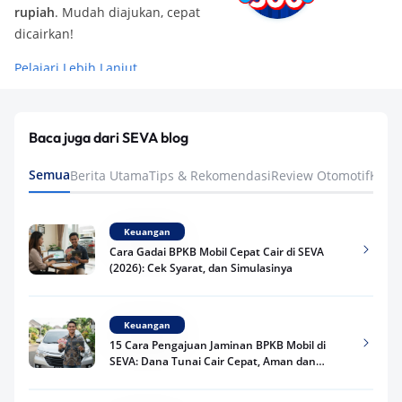
rupiah
. Mudah diajukan, cepat
dicairkan!
Pelajari Lebih Lanjut
Baca juga dari SEVA blog
Semua
Berita Utama
Tips & Rekomendasi
Review Otomotif
Keua
Keuangan
Cara Gadai BPKB Mobil Cepat Cair di SEVA
(2026): Cek Syarat, dan Simulasinya
Keuangan
15 Cara Pengajuan Jaminan BPKB Mobil di
SEVA: Dana Tunai Cair Cepat, Aman dan
Praktis