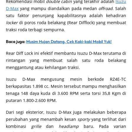
Rekomendasi mobil
double cabin
yang terakhir adalah
Isuzu
D-Max
yang mampu diandalkan pada medan
offroad
. Salah
satu faktor penunjang kapabilitasnya adalah kehadiran
locker
di poros roda belakang (Rear Difflock) yang membuat
traksi roda terbagi sempurna.
Baca juga:
Musim Hujan Datang, Cek Kaki-kaki Mobil Yuk!
Rear Diff Lock ini efektif membantu Isuzu D-Max terutama di
rintangan yang membuat salah satu roda belakang
menggantung atau kehilangan traksi.
Isuzu D-Max mengusung mesin berkode RZ4E-TC
berkapasitas 1.898 cc. Mesin tersebut mampu menghasilkan
tenaga 148 daya kuda di 3.600 RPM serta torsi 35,8 Kgm di
putaran 1.800-2.600 RPM.
Dari segi eksterior, Isuzu D-Max juga melakukan beberapa
perubahan yang menambah kesan
sporty
yang terlihat dari
kombinasi
grille
dan
headlamp
baru. Pada varian