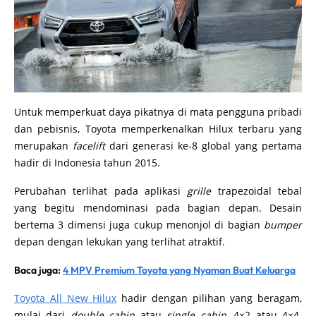
Untuk memperkuat daya pikatnya di mata pengguna pribadi
dan pebisnis, Toyota memperkenalkan Hilux terbaru yang
merupakan
facelift
dari generasi ke-8 global yang pertama
hadir di Indonesia tahun 2015.
Perubahan terlihat pada aplikasi
grille
trapezoidal tebal
yang begitu mendominasi pada bagian depan. Desain
bertema 3 dimensi juga cukup menonjol di bagian
bumper
depan dengan lekukan yang terlihat atraktif.
Baca juga:
4 MPV Premium Toyota yang Nyaman Buat Keluarga
Toyota All New Hilux
hadir dengan pilihan yang beragam,
mulai dari
double cabin
atau
single cabin
, 4×2 atau 4×4.