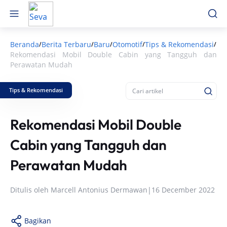
Beranda
Berita Terbaru
Baru
Otomotif
Tips & Rekomendasi
/
/
/
/
/
Rekomendasi Mobil Double Cabin yang Tangguh dan
Perawatan Mudah
Tips & Rekomendasi
Rekomendasi Mobil Double
Cabin yang Tangguh dan
Perawatan Mudah
Ditulis oleh
Marcell Antonius Dermawan
|
16 December 2022
Bagikan