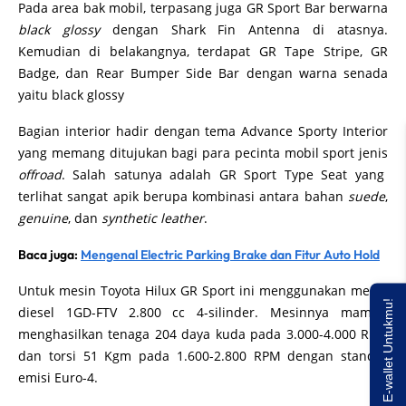
Pada area bak mobil, terpasang juga GR Sport Bar berwarna
black glossy
dengan Shark Fin Antenna di atasnya.
Kemudian di belakangnya, terdapat GR Tape Stripe, GR
Badge, dan Rear Bumper Side Bar dengan warna senada
yaitu black glossy
Bagian interior hadir dengan tema Advance Sporty Interior
yang memang ditujukan bagi para pecinta mobil sport jenis
offroad
. Salah satunya adalah GR Sport Type Seat yang
terlihat sangat apik berupa kombinasi antara bahan
suede
,
genuine
, dan
synthetic leather
.
Baca juga:
Mengenal Electric Parking Brake dan Fitur Auto Hold
Untuk mesin Toyota Hilux GR Sport ini menggunakan mesin
Saldo E-wallet Untukmu!
diesel 1GD-FTV 2.800 cc 4-silinder. Mesinnya mampu
menghasilkan tenaga 204 daya kuda pada 3.000-4.000 RPM
dan torsi 51 Kgm pada 1.600-2.800 RPM dengan standar
emisi Euro-4.