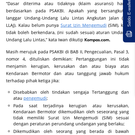
Saldo E-wallet Untukmu!
“Dasar diterima atau tidaknya (klaim asuransi) harus
berdasarkan pada PSAKBI. Apakah yang bersangkutan
langgar Undang-Undang Lalu Lintas Angkutan Jalan (UU
LLAJ). Kalau belum punya
Surat Izin Mengemudi
(SIM), kan,
tidak boleh berkendara, (ini sudah sesuai) aturan Undang-
Undang Lalu Lintas,” kata Iwan dikutip
Kompas.com.
Masih merujuk pada PSAKBI di BAB II, Pengecualian, Pasal 3,
nomor 4, dituliskan demikian: Pertanggungan ini tidak
menjamin kerugian, kerusakan dan atau biaya atas
Kendaraan Bermotor dan atau tanggung jawab hukum
terhadap pihak ketiga jika:
Disebabkan oleh tindakan sengaja Tertanggung dan
atau
pengemudi
;
Pada saat terjadinya kerugian atau kerusakan,
Kendaraan Bermotor dikemudikan oleh seseorang yang
tidak memiliki Surat Izin Mengemudi (SIM) sesuai
dengan peraturan perundang undangan yang berlaku;
Dikemudikan oleh seorang yang berada di bawah