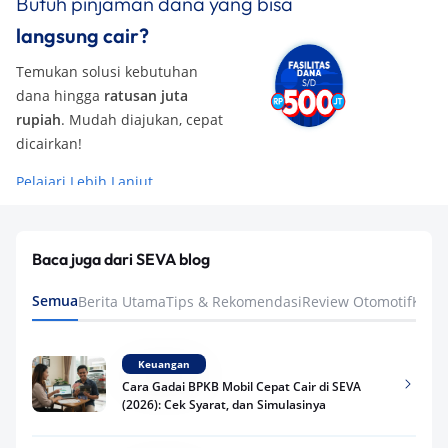
Butuh pinjaman dana yang bisa
langsung cair?
Temukan solusi kebutuhan
dana hingga
ratusan juta
rupiah
. Mudah diajukan, cepat
dicairkan!
Pelajari Lebih Lanjut
Baca juga dari SEVA blog
Semua
Berita Utama
Tips & Rekomendasi
Review Otomotif
Keua
Keuangan
Cara Gadai BPKB Mobil Cepat Cair di SEVA
(2026): Cek Syarat, dan Simulasinya