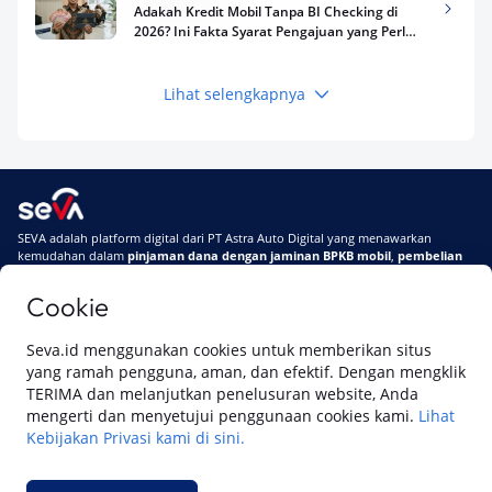
Adakah Kredit Mobil Tanpa BI Checking di
2026? Ini Fakta Syarat Pengajuan yang Perlu
Kamu Tahu
Lihat selengkapnya
Keuangan
Pinjaman Apa Tanpa BI Checking di 2026? Ini
Pilihan Dana Cepat yang Tetap Aman dan
Terpercaya
Keuangan
SEVA adalah platform digital dari PT Astra Auto Digital yang menawarkan
Telat Bayar Pinjol 2 Hari, Apakah Langsung
kemudahan dalam
pinjaman dana dengan jaminan BPKB mobil
,
pembelian
Masuk BI Checking? Simak Peraturan
mobil baru
, dan
pembelian mobil bekas berkualitas.
Terbarunya di 2026
Cookie
Di SEVA, BPKB mobilmu #BisaJadiDuit
Tentang SEVA
Syarat & Ketentuan
Seva.id menggunakan cookies untuk memberikan situs
Pemberitahuan Privasi
Hubungi Kami
yang ramah pengguna, aman, dan efektif. Dengan mengklik
TERIMA dan melanjutkan penelusuran website, Anda
mengerti dan menyetujui penggunaan cookies kami.
Lihat
Kebijakan Privasi kami di sini.
Website ini dikelola oleh PT Cipta Sedaya Digital Indonesia (CSDI), organisasi
yang tersertifikasi ISO/IEC 27001:2022.