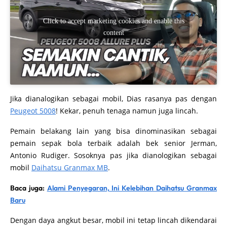
Click to accept marketing cookies and enable this
content
Jika dianalogikan sebagai mobil, Dias rasanya pas dengan
Peugeot 5008
! Kekar, penuh tenaga namun juga lincah.
Pemain belakang lain yang bisa dinominasikan sebagai
pemain sepak bola terbaik adalah bek senior Jerman,
Antonio Rudiger. Sosoknya pas jika dianologikan sebagai
mobil
Daihatsu Granmax MB
.
Baca juga:
Alami Penyegaran, Ini Kelebihan Daihatsu Granmax
Baru
Dengan daya angkut besar, mobil ini tetap lincah dikendarai