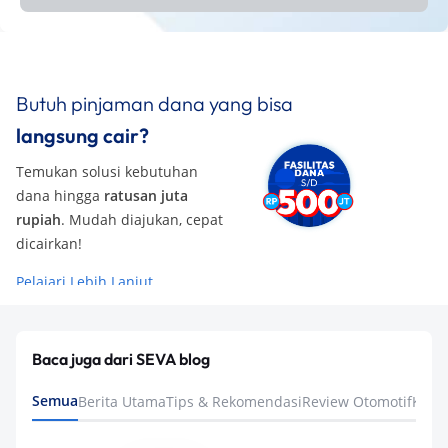
Butuh pinjaman dana yang bisa
langsung cair?
Temukan solusi kebutuhan
dana hingga
ratusan juta
rupiah
. Mudah diajukan, cepat
dicairkan!
Pelajari Lebih Lanjut
Baca juga dari SEVA blog
Semua
Berita Utama
Tips & Rekomendasi
Review Otomotif
Keua