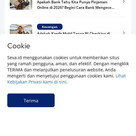
Apakah Bank Tahu Kita Punya Pinjaman
Online di 2026? Begini Cara Bank Mengecek
Riwayat Pinjaman Kamu
Keuangan
Adakah Kredit Mobil Tanpa BI Checking di
2026? Ini Fakta Syarat Pengajuan yang Perlu
Cookie
Kamu Tahu
Lihat selengkapnya
Seva.id menggunakan cookies untuk memberikan situs
Keuangan
yang ramah pengguna, aman, dan efektif. Dengan mengklik
Pinjaman Apa Tanpa BI Checking di 2026? Ini
TERIMA dan melanjutkan penelusuran website, Anda
Pilihan Dana Cepat yang Tetap Aman dan
mengerti dan menyetujui penggunaan cookies kami.
Lihat
Terpercaya
Kebijakan Privasi kami di sini.
Keuangan
SEVA adalah platform digital dari PT Astra Auto Digital yang menawarkan
Telat Bayar Pinjol 2 Hari, Apakah Langsung
Terima
kemudahan dalam
pinjaman dana dengan jaminan BPKB mobil
,
pembelian
Masuk BI Checking? Simak Peraturan
mobil baru
, dan
pembelian mobil bekas berkualitas.
Terbarunya di 2026
Di SEVA, BPKB mobilmu #BisaJadiDuit
Tentang SEVA
Syarat & Ketentuan
Pemberitahuan Privasi
Hubungi Kami