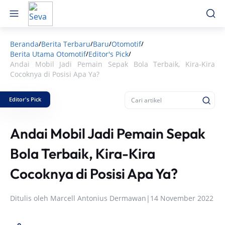
Beranda
Berita Terbaru
Baru
Otomotif
/
/
/
/
Berita Utama Otomotif
Editor's Pick
/
/
Andai Mobil Jadi Pemain Sepak Bola Terbaik, Kira-Kira
Cocoknya di Posisi Apa Ya?
Editor's Pick
Andai Mobil Jadi Pemain Sepak
Bola Terbaik, Kira-Kira
Cocoknya di Posisi Apa Ya?
Ditulis oleh
Marcell Antonius Dermawan
|
14 November 2022