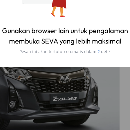
mi kenaikan penjualan sebanyak 37 persen dari bulan