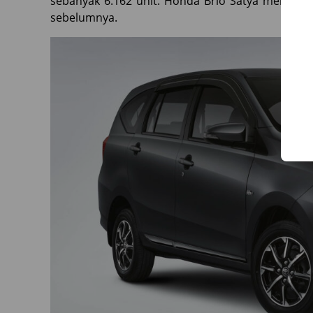
sebanyak 6.162 unit. Honda Brio Satya mengala
sebelumnya.