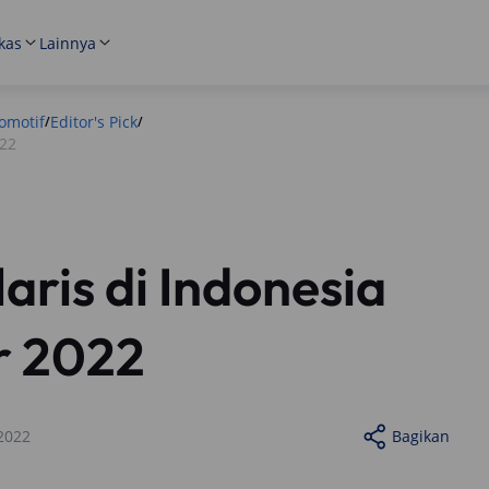
kas
Lainnya
omotif
Editor's Pick
/
/
022
aris di Indonesia
r 2022
2022
Bagikan