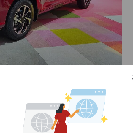
penguasa puncak daftar mobil LCGC terlaris di bulan
i laku terjual sebanyak 6.830 unit.
Begini Caranya!
i bulan sebelumnya sehingga menggeser Toyota Calya
i bulan Oktober 2022.
 Honda Brio Satya yang laku terjual kepada konsumen