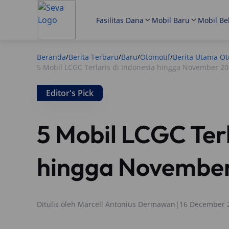
Fasilitas Dana
Mobil Baru
Mobil Be
Beranda
Berita Terbaru
Baru
Otomotif
Berita Utama Ot
/
/
/
/
5 Mobil LCGC Terlaris di Indonesia hingga November 2
Editor's Pick
5 Mobil LCGC Terl
hingga Novembe
Ditulis oleh
Marcell Antonius Dermawan
|
16 December 