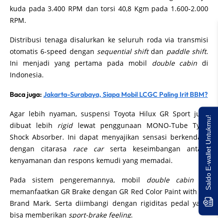
kuda pada 3.400 RPM dan torsi 40,8 Kgm pada 1.600-2.000
RPM.
Distribusi tenaga disalurkan ke seluruh roda via transmisi
otomatis 6-speed dengan
sequential shift
dan
paddle shift
.
Ini menjadi yang pertama pada mobil
double cabin
di
Indonesia.
Baca juga:
Jakarta-Surabaya, Siapa Mobil LCGC Paling Irit BBM?
Agar lebih nyaman, suspensi Toyota Hilux GR Sport juga
Saldo E-wallet Untukmu!
dibuat lebih
rigid
lewat penggunaan MONO-Tube Type
Shock Absorber. Ini dapat menyajikan sensasi berkendara
dengan citarasa
race car
serta keseimbangan antara
kenyamanan dan respons kemudi yang memadai.
Pada sistem pengeremannya, mobil
double cabin
ini
memanfaatkan GR Brake dengan GR Red Color Paint with GR
Brand Mark. Serta diimbangi dengan rigiditas pedal yang
bisa memberikan
sport-brake feeling
.