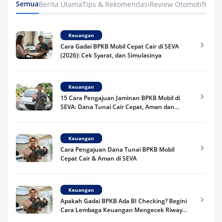
Semua
Berita Utama
Tips & Rekomendasi
Review Otomotif
Keua
Keuangan
Cara Gadai BPKB Mobil Cepat Cair di SEVA
(2026): Cek Syarat, dan Simulasinya
Keuangan
15 Cara Pengajuan Jaminan BPKB Mobil di
SEVA: Dana Tunai Cair Cepat, Aman dan
Praktis
Keuangan
Cara Pengajuan Dana Tunai BPKB Mobil
Cepat Cair & Aman di SEVA
Keuangan
Apakah Gadai BPKB Ada BI Checking? Begini
Cara Lembaga Keuangan Mengecek Riwayat
Kredit Kamu di 2026