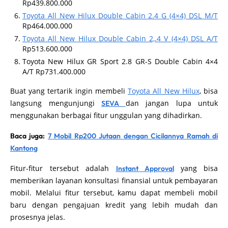
Rp439.800.000
Toyota All New Hilux Double Cabin 2.4 G (4×4) DSL M/T
Rp464.000.000
Toyota All New Hilux Double Cabin 2,.4 V (4×4) DSL A/T
Rp513.600.000
Toyota New Hilux GR Sport 2.8 GR-S Double Cabin 4×4
A/T Rp731.400.000
Buat yang tertarik ingin membeli
Toyota All New Hilux
, bisa
langsung mengunjungi
dan jangan lupa untuk
SEVA
menggunakan berbagai fitur unggulan yang dihadirkan.
Baca juga:
7 Mobil Rp200 Jutaan dengan Cicilannya Ramah di
Kantong
Fitur-fitur tersebut adalah
yang bisa
Instant Approval
memberikan layanan konsultasi finansial untuk pembayaran
mobil. Melalui fitur tersebut, kamu dapat membeli mobil
baru dengan pengajuan kredit yang lebih mudah dan
prosesnya jelas.