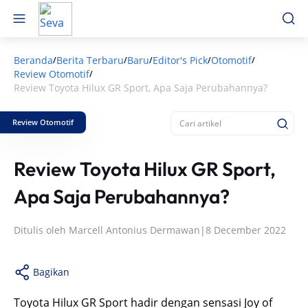
Beranda
Berita Terbaru
Baru
Editor's Pick
Otomotif
/
/
/
/
/
Review Otomotif
/
Review Toyota Hilux GR Sport, Apa Saja Perubahannya?
Review Otomotif
Review Toyota Hilux GR Sport,
Apa Saja Perubahannya?
Ditulis oleh
Marcell Antonius Dermawan
|
8 December 2022
Bagikan
Toyota Hilux GR Sport hadir dengan sensasi Joy of