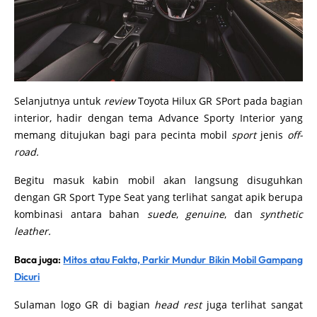
Selanjutnya untuk
review
Toyota Hilux GR SPort pada bagian
interior, hadir dengan tema Advance Sporty Interior yang
memang ditujukan bagi para pecinta mobil
sport
jenis
off-
road.
Begitu masuk kabin mobil akan langsung disuguhkan
dengan GR Sport Type Seat yang terlihat sangat apik berupa
kombinasi antara bahan
suede
,
genuine
, dan
synthetic
leather.
Baca juga:
Mitos atau Fakta, Parkir Mundur Bikin Mobil Gampang
Dicuri
Sulaman logo GR di bagian
head rest
juga terlihat sangat