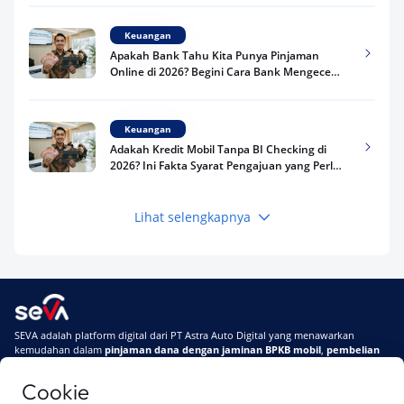
Keuangan
Apakah Bank Tahu Kita Punya Pinjaman
Online di 2026? Begini Cara Bank Mengecek
Riwayat Pinjaman Kamu
Keuangan
Adakah Kredit Mobil Tanpa BI Checking di
2026? Ini Fakta Syarat Pengajuan yang Perlu
Kamu Tahu
Lihat selengkapnya
Keuangan
Pinjaman Apa Tanpa BI Checking di 2026? Ini
Pilihan Dana Cepat yang Tetap Aman dan
Terpercaya
Keuangan
SEVA adalah platform digital dari PT Astra Auto Digital yang menawarkan
Telat Bayar Pinjol 2 Hari, Apakah Langsung
kemudahan dalam
pinjaman dana dengan jaminan BPKB mobil
,
pembelian
Masuk BI Checking? Simak Peraturan
mobil baru
, dan
pembelian mobil bekas berkualitas.
Terbarunya di 2026
Cookie
Di SEVA, BPKB mobilmu #BisaJadiDuit