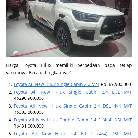
Harga Toyota Hilux memiliki perbedaan pada setiap
variannya. Berapa lengkapnya?
Toyota All New Hilux Single Cabin 2.0 M/T
Rp269.900.000
Toyota All New Hilux Single Cabin 2.4 DSL M/T
Rp290.900.000
Toyota All New Hilux Single Cabin 2.4 DSL 4×4 M/T
Rp393.800.000
Toyota All New Hilux Double Cabin 2.4 E (4×4) DSL M/T
Rp431.000.000
Toyota All New Hilux 2.4 E-RTS (4×4) DSL M/T