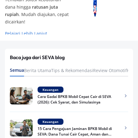
dana hingga
ratusan juta
rupiah
. Mudah diajukan, cepat
dicairkan!
Pelajari Lebih Lanjut
Baca juga dari SEVA blog
Semua
Berita Utama
Tips & Rekomendasi
Review Otomotif
Keua
Keuangan
Cara Gadai BPKB Mobil Cepat Cair di SEVA
(2026): Cek Syarat, dan Simulasinya
Keuangan
15 Cara Pengajuan Jaminan BPKB Mobil di
SEVA: Dana Tunai Cair Cepat, Aman dan