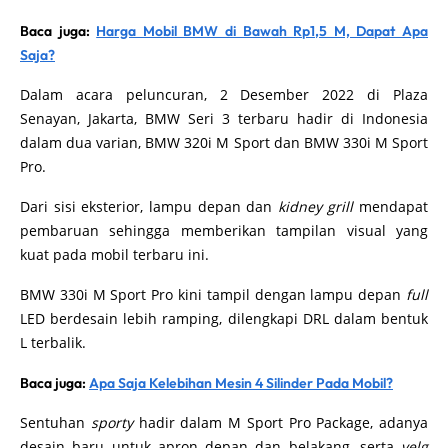
Baca juga:
Harga Mobil BMW di Bawah Rp1,5 M, Dapat Apa
Saja?
Dalam acara peluncuran, 2 Desember 2022 di Plaza
Senayan, Jakarta, BMW Seri 3 terbaru hadir di Indonesia
dalam dua varian, BMW 320i M Sport dan BMW 330i M Sport
Pro.
Dari sisi eksterior, lampu depan dan
kidney grill
mendapat
pembaruan sehingga memberikan tampilan visual yang
kuat pada mobil terbaru ini.
BMW 330i M Sport Pro kini tampil dengan lampu depan
full
LED berdesain lebih ramping, dilengkapi DRL dalam bentuk
L terbalik.
Baca juga:
Apa Saja Kelebihan Mesin 4 Silinder Pada Mobil?
Sentuhan
sporty
hadir dalam M Sport Pro Package, adanya
desain baru untuk apron depan dan belakang, serta
velg