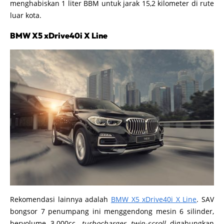
menghabiskan 1 liter BBM untuk jarak 15,2 kilometer di rute
luar kota.
BMW X5 xDrive40i X Line
Rekomendasi lainnya adalah
BMW X5 xDrive40i X Line
. SAV
bongsor 7 penumpang ini menggendong mesin 6 silinder,
bervolume 3.000cc,
turbocharger twin-scroll
digabungkan