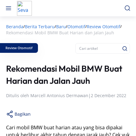
Beranda
Berita Terbaru
Baru
Otomotif
Review Otomotif
/
/
/
/
/
Rekomendasi Mobil BMW Buat Harian dan Jalan Jauh
Review Otomotif
Rekomendasi Mobil BMW Buat
Harian dan Jalan Jauh
Ditulis oleh
Marcell Antonius Dermawan
|
2 December 2022
Bagikan
Cari mobil BMW buat harian atau yang bisa dipakai
untuk berlibur akhir tahun dengan jarak jauh? Cek yuk