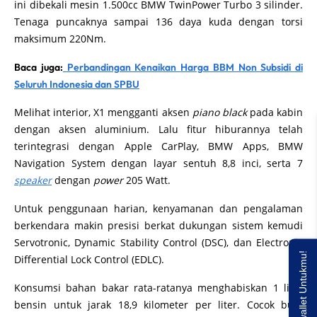
ini dibekali mesin 1.500cc BMW TwinPower Turbo 3 silinder.
Tenaga puncaknya sampai 136 daya kuda dengan torsi
maksimum 220Nm.
Baca juga:
Perbandingan Kenaikan Harga BBM Non Subsidi di
Seluruh Indonesia dan SPBU
Melihat interior, X1 mengganti aksen
piano black
pada kabin
dengan aksen aluminium. Lalu fitur hiburannya telah
terintegrasi dengan Apple CarPlay, BMW Apps, BMW
Navigation System dengan layar sentuh 8,8 inci, serta 7
speaker
dengan
power
205 Watt.
Untuk penggunaan harian, kenyamanan dan pengalaman
berkendara makin presisi berkat dukungan sistem kemudi
Servotronic, Dynamic Stability Control (DSC), dan Electronic
Saldo E-wallet Untukmu!
Differential Lock Control (EDLC).
Konsumsi bahan bakar rata-ratanya menghabiskan 1 liter
bensin untuk jarak 18,9 kilometer per liter. Cocok buat