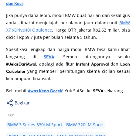
dan Kecil
Jika punya dana lebih, mobil BMW buat harian dan sekaligus
andal dipakai menjelajah perjalanan jauh dalam unit
BMW
X7 xDrive40i Opulence
. Harga OTR Jakarta Rp2,62 miliar, bisa
dicicil Rp59,7 juta per bulan selama 5 tahun.
Spesifikasi lengkap dan harga mobil BMW bisa kamu lihat
langsung di
. Semua hitungannya selalu
SEVA
, apalagi ada fitur
dan
#JelasDariAwal
Instant Approval
Loan
yang memberi perhitungan skema cicilan sesuai
Calculator
kemampuan finansial.
Beli mobil
! Yuk SatSet ke
sekarang.
Awas Kena Gocek
SEVA
Bagikan
Tags:
BMW 3 Series 330i M Sport
BMW 320i M Sport