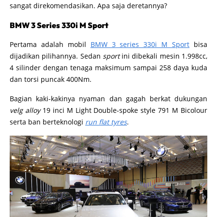
sangat direkomendasikan. Apa saja deretannya?
BMW 3 Series 330i M Sport
Pertama adalah mobil
BMW 3 series 330i M Sport
bisa
dijadikan pilihannya. Sedan
sport
ini dibekali mesin 1.998cc,
4 silinder dengan tenaga maksimum sampai 258 daya kuda
dan torsi puncak 400Nm.
Bagian kaki-kakinya nyaman dan gagah berkat dukungan
velg alloy
19 inci M Light Double-spoke style 791 M Bicolour
serta ban berteknologi
run flat tyres
.