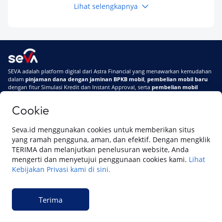
Lihat selengkapnya
Keuangan
Pinjaman Apa Tanpa BI Checking di 2026? Ini
Pilihan Dana Cepat yang Tetap Aman dan
Terpercaya
Keuangan
SEVA adalah platform digital dari Astra Financial yang menawarkan kemudahan
Telat Bayar Pinjol 2 Hari, Apakah Langsung
dalam
pinjaman dana dengan jaminan BPKB mobil
,
pembelian mobil baru
Masuk BI Checking? Simak Peraturan
dengan fitur Simulasi Kredit dan Instant Approval, serta
pembelian mobil
Terbarunya di 2026
bekas berkualitas
secara online
Cookie
Di SEVA #UrusanMobilSegampangItu
Tentang SEVA
Syarat & Ketentuan
Seva.id menggunakan cookies untuk memberikan situs
Pemberitahuan Privasi
Hubungi Kami
yang ramah pengguna, aman, dan efektif. Dengan mengklik
TERIMA dan melanjutkan penelusuran website, Anda
mengerti dan menyetujui penggunaan cookies kami.
Lihat
Kebijakan Privasi kami di sini.
Website ini dikelola oleh PT Cipta Sedaya Digital Indonesia (CSDI), organisasi
yang tersertifikasi ISO/IEC 27001:2022.
Terima
© 2023 Copyright SEVA