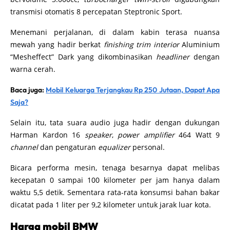
transmisi otomatis 8 percepatan Steptronic Sport.
Menemani perjalanan, di dalam kabin terasa nuansa
mewah yang hadir berkat
finishing trim interior
Aluminium
“Mesheffect” Dark yang dikombinasikan
headliner
dengan
warna cerah.
Baca juga:
Mobil Keluarga Terjangkau Rp 250 Jutaan, Dapat Apa
Saja?
Selain itu, tata suara audio juga hadir dengan dukungan
Harman Kardon 16
speaker
,
power amplifier
464 Watt 9
channel
dan pengaturan
equalizer
personal.
Bicara performa mesin, tenaga besarnya dapat melibas
kecepatan 0 sampai 100 kilometer per jam hanya dalam
waktu 5,5 detik. Sementara rata-rata konsumsi bahan bakar
dicatat pada 1 liter per 9,2 kilometer untuk jarak luar kota.
Harga mobil BMW