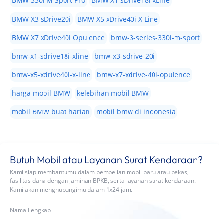
BMW 330i M Sport Pro
BMW X1 sDrive18i xLine
BMW X3 sDrive20i
BMW X5 xDrive40i X Line
BMW X7 xDrive40i Opulence
bmw-3-series-330i-m-sport
bmw-x1-sdrive18i-xline
bmw-x3-sdrive-20i
bmw-x5-xdrive40i-x-line
bmw-x7-xdrive-40i-opulence
harga mobil BMW
kelebihan mobil BMW
mobil BMW buat harian
mobil bmw di indonesia
Butuh Mobil atau Layanan Surat Kendaraan?
Kami siap membantumu dalam pembelian mobil baru atau bekas,
fasilitas dana dengan jaminan BPKB, serta layanan surat kendaraan.
Kami akan menghubungimu dalam 1x24 jam.
Nama Lengkap