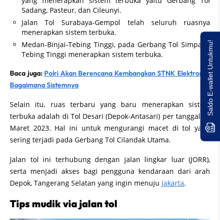
yang menerapkan sistem terbuka yaitu Gerbang Tol
Sadang, Pasteur, dan Cileunyi.
Jalan Tol Surabaya-Gempol telah seluruh ruasnya
menerapkan sistem terbuka.
Saldo E-wallet Untukmu!
Medan-Binjai-Tebing Tinggi, pada Gerbang Tol Simpang
Tebing Tinggi menerapkan sistem terbuka.
Baca juga:
Polri Akan Berencana Kembangkan STNK Elektronik,
Bagaimana Sistemnya
Selain itu, ruas terbaru yang baru menerapkan sistem
terbuka adalah di Tol Desari (Depok-Antasari) per tanggal 18
Maret 2023. Hal ini untuk mengurangi macet di tol yang
sering terjadi pada Gerbang Tol Cilandak Utama.
Jalan tol ini terhubung dengan jalan lingkar luar (JORR),
serta menjadi akses bagi pengguna kendaraan dari arah
Depok, Tangerang Selatan yang ingin menuju
Jakarta
.
Tips mudik via jalan tol