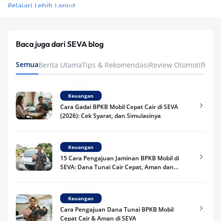
Pelajari Lebih Lanjut
Baca juga dari SEVA blog
Semua
Berita Utama
Tips & Rekomendasi
Review Otomotif
Keua
Keuangan
Cara Gadai BPKB Mobil Cepat Cair di SEVA
(2026): Cek Syarat, dan Simulasinya
Keuangan
15 Cara Pengajuan Jaminan BPKB Mobil di
SEVA: Dana Tunai Cair Cepat, Aman dan
Praktis
Keuangan
Cara Pengajuan Dana Tunai BPKB Mobil
Cepat Cair & Aman di SEVA