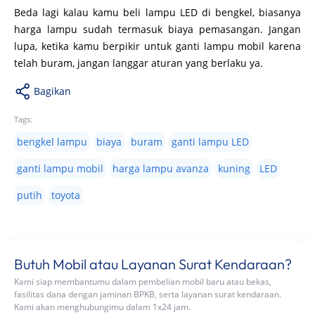
Beda lagi kalau kamu beli lampu LED di bengkel, biasanya
harga lampu sudah termasuk biaya pemasangan. Jangan
lupa, ketika kamu berpikir untuk ganti lampu mobil karena
telah buram, jangan langgar aturan yang berlaku ya.
Bagikan
Tags:
bengkel lampu
biaya
buram
ganti lampu LED
ganti lampu mobil
harga lampu avanza
kuning
LED
putih
toyota
Butuh Mobil atau Layanan Surat Kendaraan?
Kami siap membantumu dalam pembelian mobil baru atau bekas,
fasilitas dana dengan jaminan BPKB, serta layanan surat kendaraan.
Kami akan menghubungimu dalam 1x24 jam.