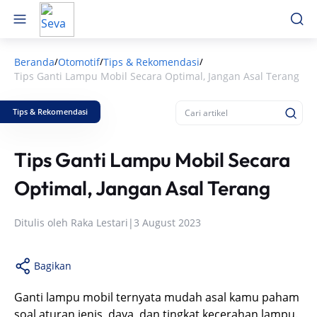
Beranda
Otomotif
Tips & Rekomendasi
/
/
/
Tips Ganti Lampu Mobil Secara Optimal, Jangan Asal Terang
Tips & Rekomendasi
Tips Ganti Lampu Mobil Secara
Optimal, Jangan Asal Terang
Ditulis oleh
Raka Lestari
|
3 August 2023
Bagikan
Ganti lampu mobil ternyata mudah asal kamu paham
soal aturan jenis, daya, dan tingkat kecerahan lampu.