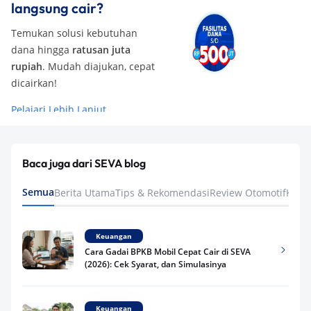
langsung cair?
Temukan solusi kebutuhan
dana hingga
ratusan juta
rupiah
. Mudah diajukan, cepat
dicairkan!
Pelajari Lebih Lanjut
Baca juga dari SEVA blog
Semua
Berita Utama
Tips & Rekomendasi
Review Otomotif
Keua
Keuangan
Cara Gadai BPKB Mobil Cepat Cair di SEVA
(2026): Cek Syarat, dan Simulasinya
Keuangan