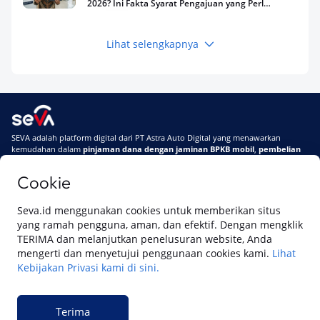
2026? Ini Fakta Syarat Pengajuan yang Perlu
Kamu Tahu
Lihat selengkapnya
Keuangan
Pinjaman Apa Tanpa BI Checking di 2026? Ini
Pilihan Dana Cepat yang Tetap Aman dan
Terpercaya
Keuangan
SEVA adalah platform digital dari PT Astra Auto Digital yang menawarkan
Telat Bayar Pinjol 2 Hari, Apakah Langsung
kemudahan dalam
pinjaman dana dengan jaminan BPKB mobil
,
pembelian
Masuk BI Checking? Simak Peraturan
mobil baru
, dan
pembelian mobil bekas berkualitas.
Terbarunya di 2026
Cookie
Di SEVA, BPKB mobilmu #BisaJadiDuit
Tentang SEVA
Syarat & Ketentuan
Seva.id menggunakan cookies untuk memberikan situs
Pemberitahuan Privasi
Hubungi Kami
yang ramah pengguna, aman, dan efektif. Dengan mengklik
TERIMA dan melanjutkan penelusuran website, Anda
mengerti dan menyetujui penggunaan cookies kami.
Lihat
Kebijakan Privasi kami di sini.
Website ini dikelola oleh PT Cipta Sedaya Digital Indonesia (CSDI), organisasi
yang tersertifikasi ISO/IEC 27001:2022.
Terima