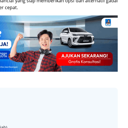
nancial yang siap memberikan opsi dan alternatif gadai
er cepat.
iah)