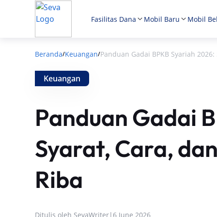
Fasilitas Dana
Mobil Baru
Mobil Be
Beranda
Keuangan
Panduan Gadai BPKB Syariah 2026: S
/
/
Keuangan
Panduan Gadai B
Syarat, Cara, da
Riba
Ditulis oleh
SevaWriter
|
6 June 2026