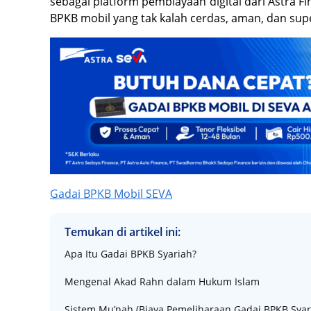
sebagai platform pembiayaan digital dari Astra Fi
BPKB mobil yang tak kalah cerdas, aman, dan sup
Gadai BPKB Mobil SEVA
Temukan di artikel ini:
Apa Itu Gadai BPKB Syariah?
Mengenal Akad Rahn dalam Hukum Islam
Sistem Mu’nah (Biaya Pemeliharaan Gadai BPKB Syar