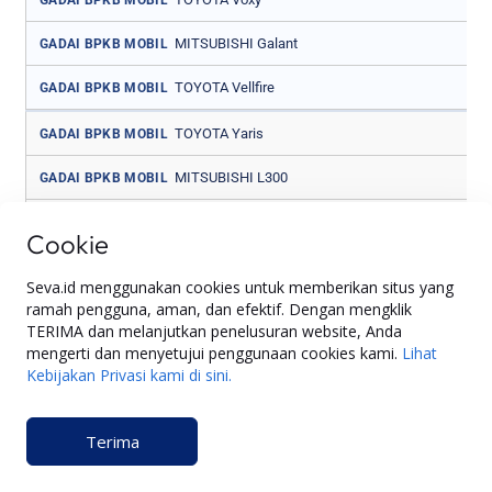
MITSUBISHI Galant
GADAI BPKB MOBIL
TOYOTA Vellfire
GADAI BPKB MOBIL
TOYOTA Yaris
GADAI BPKB MOBIL
MITSUBISHI L300
GADAI BPKB MOBIL
TOYOTA Others Non Truck
GADAI BPKB MOBIL
Cookie
MITSUBISHI L300 PU
GADAI BPKB MOBIL
Seva.id menggunakan cookies untuk memberikan situs yang
ramah pengguna, aman, dan efektif. Dengan mengklik
MASERATI ALL
GADAI BPKB MOBIL
TERIMA dan melanjutkan penelusuran website, Anda
mengerti dan menyetujui penggunaan cookies kami.
Lihat
MAZDA 3
GADAI BPKB MOBIL
Kebijakan Privasi kami di sini.
MITSUBISHI Lancer
GADAI BPKB MOBIL
Terima
MAZDA Biante
GADAI BPKB MOBIL
MAZDA OTHERS
GADAI BPKB MOBIL