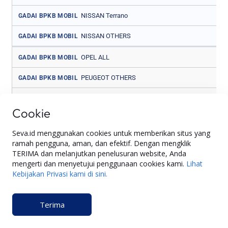
NISSAN Terrano
GADAI BPKB MOBIL
NISSAN OTHERS
GADAI BPKB MOBIL
OPEL ALL
GADAI BPKB MOBIL
PEUGEOT OTHERS
GADAI BPKB MOBIL
PORSCHE ALL
GADAI BPKB MOBIL
Cookie
PROTON ALL
GADAI BPKB MOBIL
Seva.id menggunakan cookies untuk memberikan situs yang
RENAULT ALL
GADAI BPKB MOBIL
ramah pengguna, aman, dan efektif. Dengan mengklik
TERIMA dan melanjutkan penelusuran website, Anda
ROLLS ROYCE ALL
GADAI BPKB MOBIL
mengerti dan menyetujui penggunaan cookies kami.
Lihat
Kebijakan Privasi kami di sini.
SCANIA ALL
GADAI BPKB MOBIL
SSANGYONG ALL
GADAI BPKB MOBIL
Terima
SUBARU ALL
GADAI BPKB MOBIL