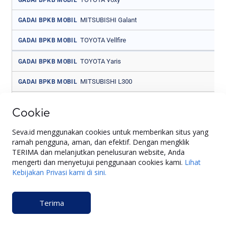
MITSUBISHI Galant
GADAI BPKB MOBIL
TOYOTA Vellfire
GADAI BPKB MOBIL
TOYOTA Yaris
GADAI BPKB MOBIL
MITSUBISHI L300
GADAI BPKB MOBIL
TOYOTA Others Non Truck
GADAI BPKB MOBIL
Cookie
MITSUBISHI L300 PU
GADAI BPKB MOBIL
Seva.id menggunakan cookies untuk memberikan situs yang
ramah pengguna, aman, dan efektif. Dengan mengklik
MASERATI ALL
GADAI BPKB MOBIL
TERIMA dan melanjutkan penelusuran website, Anda
mengerti dan menyetujui penggunaan cookies kami.
Lihat
MAZDA 3
GADAI BPKB MOBIL
Kebijakan Privasi kami di sini.
MITSUBISHI Lancer
GADAI BPKB MOBIL
Terima
MAZDA Biante
GADAI BPKB MOBIL
MAZDA OTHERS
GADAI BPKB MOBIL