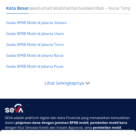
Kota Besar
Jawa
Sumatra
Kalimantan
Sulawesi
Bali – Nusa Tengga
Keuangan
Telat Bayar Pinjol 2 Hari, Apakah Langsung
Masuk BI Checking? Simak Peraturan
Gadai BPKB Mobil di Jakarta Selatan
Terbarunya di 2026
Gadai BPKB Mobil di Jakarta Utara
Gadai BPKB Mobil di Jakarta Timur
Gadai BPKB Mobil di Jakarta Barat
Gadai BPKB Mobil di Jakarta Pusat
Lihat Selengkapnya
SEVA adalah platform digital dari Astra Financial yang menawarkan kemudahan
dalam
pinjaman dana dengan jaminan BPKB mobil
,
pembelian mobil baru
dengan fitur Simulasi Kredit dan Instant Approval, serta
pembelian mobil
bekas berkualitas
secara online