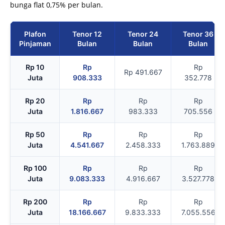
bunga flat 0,75% per bulan.
Plafon
Tenor 12
Tenor 24
Tenor 36
Pinjaman
Bulan
Bulan
Bulan
Rp 10
Rp
Rp
Rp 491.667
Juta
908.333
352.778
Rp 20
Rp
Rp
Rp
Juta
1.816.667
983.333
705.556
Rp 50
Rp
Rp
Rp
Juta
4.541.667
2.458.333
1.763.889
Rp 100
Rp
Rp
Rp
Juta
9.083.333
4.916.667
3.527.778
Rp 200
Rp
Rp
Rp
Juta
18.166.667
9.833.333
7.055.556