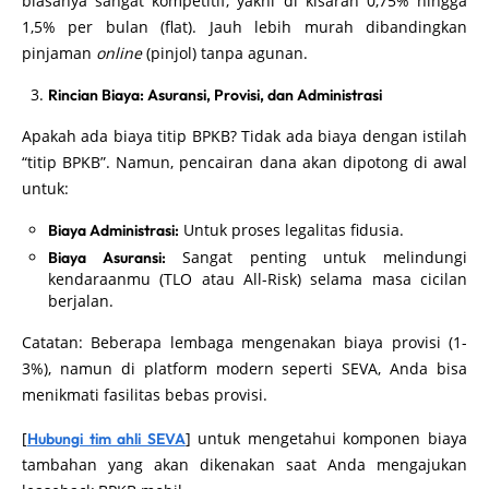
biasanya sangat kompetitif, yakni di kisaran 0,75% hingga
1,5% per bulan (flat). Jauh lebih murah dibandingkan
pinjaman
online
(pinjol) tanpa agunan.
Rincian Biaya: Asuransi, Provisi, dan Administrasi
Apakah ada biaya titip BPKB? Tidak ada biaya dengan istilah
“titip BPKB”. Namun, pencairan dana akan dipotong di awal
untuk:
Untuk proses legalitas fidusia.
Biaya Administrasi:
Sangat penting untuk melindungi
Biaya Asuransi:
kendaraanmu (TLO atau All-Risk) selama masa cicilan
berjalan.
Catatan: Beberapa lembaga mengenakan biaya provisi (1-
3%), namun di platform modern seperti SEVA, Anda bisa
menikmati fasilitas bebas provisi.
[
] untuk mengetahui komponen biaya
Hubungi tim ahli SEVA
tambahan yang akan dikenakan saat Anda mengajukan