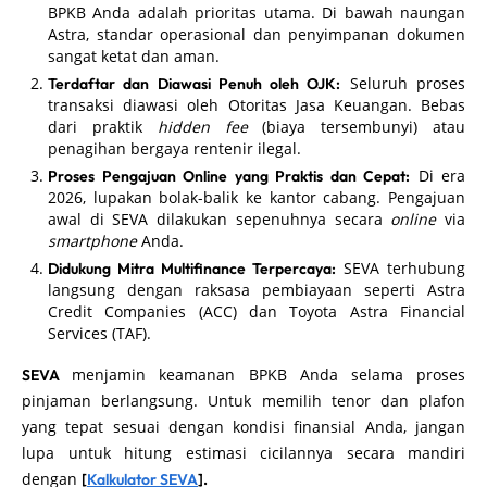
BPKB Anda adalah prioritas utama. Di bawah naungan
Astra, standar operasional dan penyimpanan dokumen
sangat ketat dan aman.
Seluruh proses
Terdaftar dan Diawasi Penuh oleh OJK:
transaksi diawasi oleh Otoritas Jasa Keuangan. Bebas
dari praktik
hidden fee
(biaya tersembunyi) atau
penagihan bergaya rentenir ilegal.
Di era
Proses Pengajuan Online yang Praktis dan Cepat:
2026, lupakan bolak-balik ke kantor cabang. Pengajuan
awal di SEVA dilakukan sepenuhnya secara
online
via
smartphone
Anda.
SEVA terhubung
Didukung Mitra Multifinance Terpercaya:
langsung dengan raksasa pembiayaan seperti Astra
Credit Companies (ACC) dan Toyota Astra Financial
Services (TAF).
menjamin keamanan BPKB Anda selama proses
SEVA
pinjaman berlangsung. Untuk memilih tenor dan plafon
yang tepat sesuai dengan kondisi finansial Anda, jangan
lupa untuk hitung estimasi cicilannya secara mandiri
dengan
[
Kalkulator SEVA
].