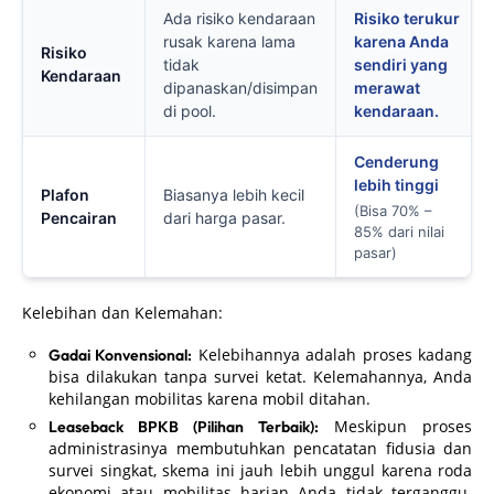
Ada risiko kendaraan
Risiko terukur
rusak karena lama
karena Anda
Risiko
tidak
sendiri yang
Kendaraan
dipanaskan/disimpan
merawat
di pool.
kendaraan.
Cenderung
lebih tinggi
Plafon
Biasanya lebih kecil
(Bisa 70% –
Pencairan
dari harga pasar.
85% dari nilai
pasar)
Kelebihan dan Kelemahan:
Kelebihannya adalah proses kadang
Gadai Konvensional:
bisa dilakukan tanpa survei ketat. Kelemahannya, Anda
kehilangan mobilitas karena mobil ditahan.
Meskipun proses
Leaseback BPKB (Pilihan Terbaik):
administrasinya membutuhkan pencatatan fidusia dan
survei singkat, skema ini jauh lebih unggul karena roda
ekonomi atau mobilitas harian Anda tidak terganggu.