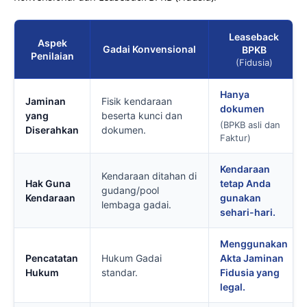
Leaseback
Aspek
Gadai Konvensional
BPKB
Penilaian
(Fidusia)
Hanya
Jaminan
Fisik kendaraan
dokumen
yang
beserta kunci dan
(BPKB asli dan
Diserahkan
dokumen.
Faktur)
Kendaraan
Kendaraan ditahan di
Hak Guna
tetap Anda
gudang/pool
Kendaraan
gunakan
lembaga gadai.
sehari-hari.
Menggunakan
Pencatatan
Hukum Gadai
Akta Jaminan
Hukum
standar.
Fidusia yang
legal.