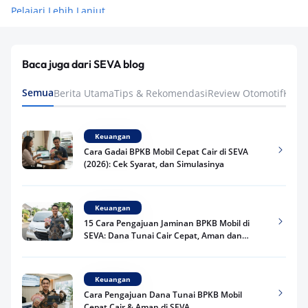
Pelajari Lebih Lanjut
Baca juga dari SEVA blog
Semua
Berita Utama
Tips & Rekomendasi
Review Otomotif
Keua
Keuangan
Cara Gadai BPKB Mobil Cepat Cair di SEVA
(2026): Cek Syarat, dan Simulasinya
Keuangan
15 Cara Pengajuan Jaminan BPKB Mobil di
SEVA: Dana Tunai Cair Cepat, Aman dan
Praktis
Keuangan
Cara Pengajuan Dana Tunai BPKB Mobil
Cepat Cair & Aman di SEVA