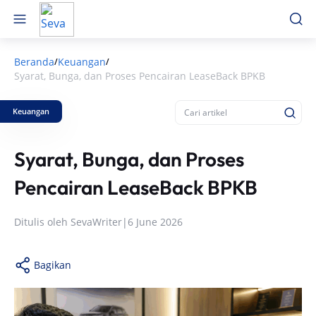
Beranda
Keuangan
/
/
Syarat, Bunga, dan Proses Pencairan LeaseBack BPKB
Keuangan
Syarat, Bunga, dan Proses
Pencairan LeaseBack BPKB
Ditulis oleh
SevaWriter
|
6 June 2026
Bagikan