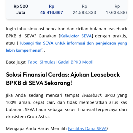
Rp 500
Rp
Rp
Rp
Juta
45.416.667
24.583.333
17.638.889
Ingin tahu simulasi pencairan dan cicilan bulanan leaseback
BPKB di SEVA? Gunakan [
dengan praktis,
Kalkulator SEVA
]
atau [
Hubungi tim SEVA untuk informasi dan penjelasan yang
lebih komperhensif
].
Baca juga:
Tabel Simulasi Gadai BPKB Mobil
Solusi Finansial Cerdas: Ajukan Leaseback
BPKB di SEVA Sekarang!
Jika Anda sedang mencari tempat
leaseback
BPKB yang
100% aman, cepat cair, dan tidak memberatkan arus kas
bulanan, SEVA hadir sebagai solusi finansial terpercaya dari
ekosistem Grup Astra.
Mengapa Anda Harus Memilih
Fasilitas Dana SEVA
?