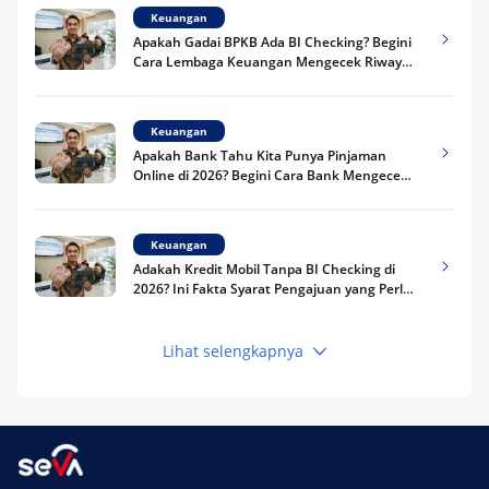
Keuangan
Apakah Gadai BPKB Ada BI Checking? Begini
Cara Lembaga Keuangan Mengecek Riwayat
Kredit Kamu di 2026
Keuangan
Apakah Bank Tahu Kita Punya Pinjaman
Online di 2026? Begini Cara Bank Mengecek
Riwayat Pinjaman Kamu
Keuangan
Adakah Kredit Mobil Tanpa BI Checking di
2026? Ini Fakta Syarat Pengajuan yang Perlu
Kamu Tahu
Lihat selengkapnya
Keuangan
Pinjaman Apa Tanpa BI Checking di 2026? Ini
Pilihan Dana Cepat yang Tetap Aman dan
Terpercaya
Keuangan