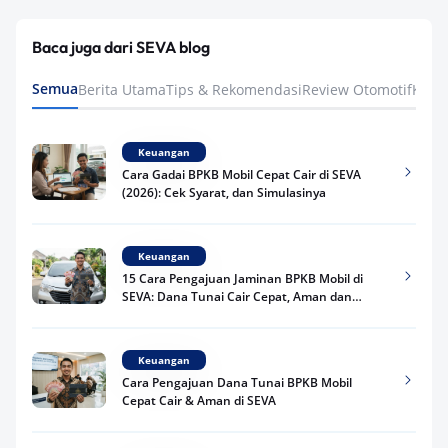
Baca juga dari SEVA blog
Semua
Berita Utama
Tips & Rekomendasi
Review Otomotif
Keua
Keuangan
Cara Gadai BPKB Mobil Cepat Cair di SEVA
(2026): Cek Syarat, dan Simulasinya
Keuangan
15 Cara Pengajuan Jaminan BPKB Mobil di
SEVA: Dana Tunai Cair Cepat, Aman dan
Praktis
Keuangan
Cara Pengajuan Dana Tunai BPKB Mobil
Cepat Cair & Aman di SEVA