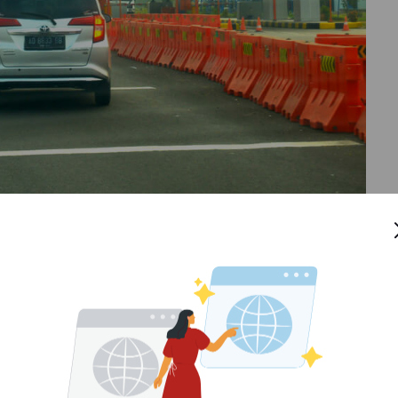
a, Pulau Sumatera dan Pulau Kalimantan. Tiga ruas
era serta 1 ruas lainnya di Pulau Kalimantan. Simak
mahal secara berurutan di bawah ini.
 Tarifnya
ng
rbanggi Besar-Pematang Panggang-Kayu Agung, di Tol
.500 untuk kendaraan Golongan I.