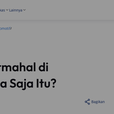
kas
Lainnya
omotif
/
ermahal di
a Saja Itu?
Bagikan