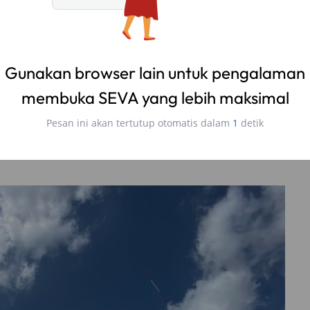
g jalannya yang mencapai 189,4 kilometer. Saat ini
570 kilometer atau telah menyelesaikan 5 ruas dari 13
 ruas Tol Cikopo-Palimanan atau sering disingkat
Cipali
.
n I. Jalan ini menjadi bagian dari Tol Trans Jawa yang