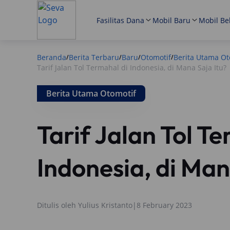
Fasilitas Dana
Mobil Baru
Mobil Be
Beranda
Berita Terbaru
Baru
Otomotif
Berita Utama Ot
/
/
/
/
Tarif Jalan Tol Termahal di Indonesia, di Mana Saja Itu?
Berita Utama Otomotif
Tarif Jalan Tol T
Indonesia, di Man
Ditulis oleh
Yulius Kristanto
|
8 February 2023