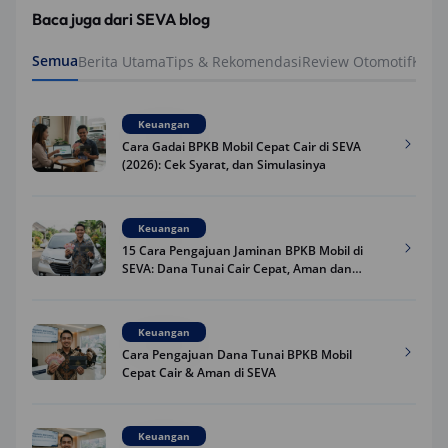
Baca juga dari SEVA blog
Semua
Berita Utama
Tips & Rekomendasi
Review Otomotif
Keua
Keuangan
Cara Gadai BPKB Mobil Cepat Cair di SEVA
(2026): Cek Syarat, dan Simulasinya
Keuangan
15 Cara Pengajuan Jaminan BPKB Mobil di
SEVA: Dana Tunai Cair Cepat, Aman dan
Praktis
Keuangan
Cara Pengajuan Dana Tunai BPKB Mobil
Cepat Cair & Aman di SEVA
Keuangan