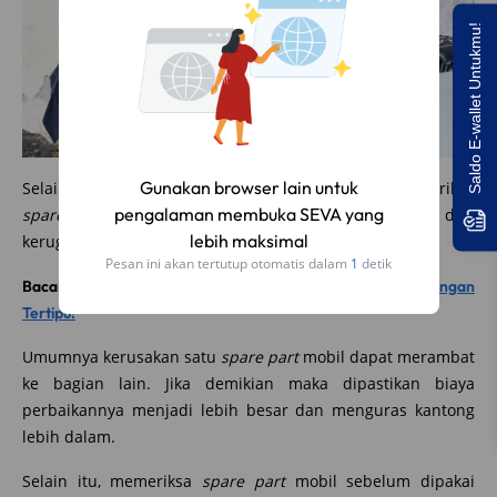
Saldo E-wallet Untukmu!
Selain memantau kondisi dan kinerjanya, rajin memeriksa
spare part
mobil juga membuat kamu terhindar dari
kerugian material yang lebih besar.
Baca juga:
Mengenali Ciri-Ciri Aki Rekondisi dan Palsu, Jangan
Tertipu!
Umumnya kerusakan satu
spare part
mobil dapat merambat
ke bagian lain. Jika demikian maka dipastikan biaya
perbaikannya menjadi lebih besar dan menguras kantong
lebih dalam.
Selain itu, memeriksa
spare part
mobil sebelum dipakai