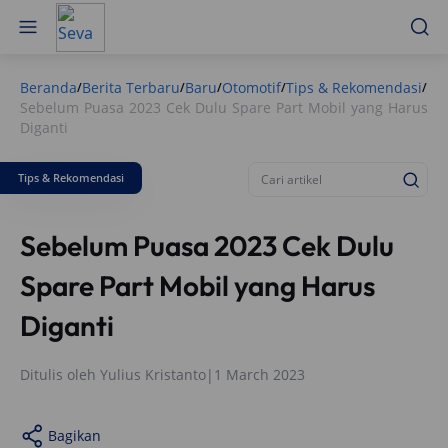
Beranda
Berita Terbaru
Baru
Otomotif
Tips & Rekomendasi
/
/
/
/
/
Sebelum Puasa 2023 Cek Dulu Spare Part Mobil yang Harus
Diganti
Tips & Rekomendasi
Sebelum Puasa 2023 Cek Dulu
Spare Part Mobil yang Harus
Diganti
Ditulis oleh
Yulius Kristanto
|
1 March 2023
Bagikan