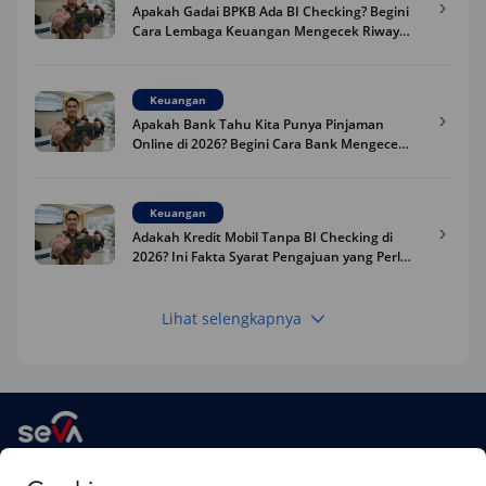
Apakah Gadai BPKB Ada BI Checking? Begini
Cara Lembaga Keuangan Mengecek Riwayat
Kredit Kamu di 2026
Keuangan
Apakah Bank Tahu Kita Punya Pinjaman
Online di 2026? Begini Cara Bank Mengecek
Riwayat Pinjaman Kamu
Keuangan
Adakah Kredit Mobil Tanpa BI Checking di
2026? Ini Fakta Syarat Pengajuan yang Perlu
Kamu Tahu
Lihat selengkapnya
Keuangan
Pinjaman Apa Tanpa BI Checking di 2026? Ini
Pilihan Dana Cepat yang Tetap Aman dan
Terpercaya
Keuangan
SEVA adalah platform digital dari PT Astra Auto Digital yang menawarkan
Telat Bayar Pinjol 2 Hari, Apakah Langsung
kemudahan dalam
pinjaman dana dengan jaminan BPKB mobil
,
pembelian
Masuk BI Checking? Simak Peraturan