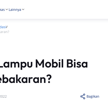
kas
Lainnya
dasi
/
karan?
 Lampu Mobil Bisa
ebakaran?
2022
Bagikan