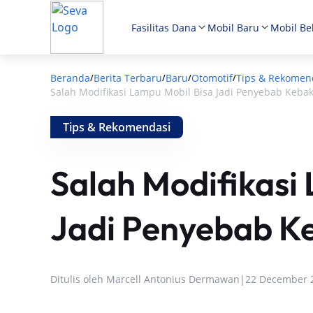
Fasilitas Dana
Mobil Baru
Mobil Be
Beranda
Berita Terbaru
Baru
Otomotif
Tips & Rekomen
/
/
/
/
Salah Modifikasi Lampu Mobil Bisa Jadi Penyebab Keba
Tips & Rekomendasi
Salah Modifikasi
Jadi Penyebab K
Ditulis oleh
Marcell Antonius Dermawan
|
22 December 