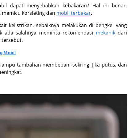
obil dapat menyebabkan kebakaran? Hal ini benar.
t memicu korsleting dan
mobil terbakar
.
ait kelistrikan, sebaiknya melakukan di bengkel yang
tidak ada salahnya meminta rekomendasi
mekanik
dari
 tersebut.
g Mobil
n lampu tambahan membebani sekring. Jika putus, dan
meningkat.