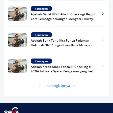
Keuangan
Apakah Gadai BPKB Ada BI Checking? Begini
Cara Lembaga Keuangan Mengecek Riwayat
Kredit Kamu di 2026
Keuangan
Apakah Bank Tahu Kita Punya Pinjaman
Online di 2026? Begini Cara Bank Mengecek
Riwayat Pinjaman Kamu
Keuangan
Adakah Kredit Mobil Tanpa BI Checking di
2026? Ini Fakta Syarat Pengajuan yang Perlu
Kamu Tahu
Lihat selengkapnya
Keuangan
Pinjaman Apa Tanpa BI Checking di 2026? Ini
Pilihan Dana Cepat yang Tetap Aman dan
Terpercaya