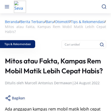
Beranda
Berita Terbaru
Baru
Otomotif
Tips & Rekomendasi
/
/
/
/
/
Mitos atau Fakta, Kampas Rem Mobil Matik Lebih Cepat
Habis?
Tips & Rekomendasi
Mitos atau Fakta, Kampas Rem
Mobil Matik Lebih Cepat Habis?
Ditulis oleh
Marcell Antonius Dermawan
|
24 August 2022
Bagikan
Ada anggapan kampas rem mobil matik lebih cepat