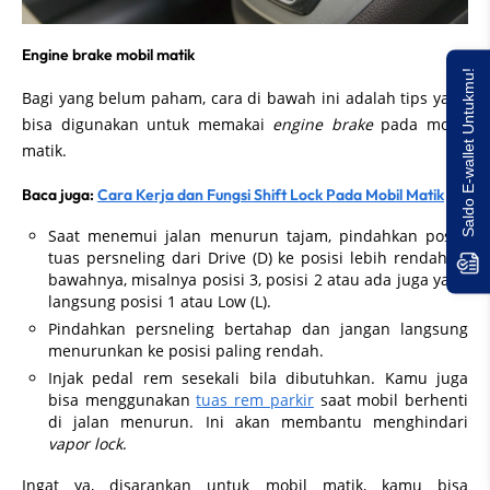
Engine brake mobil matik
Saldo E-wallet Untukmu!
Bagi yang belum paham, cara di bawah ini adalah tips yang
bisa digunakan untuk memakai
engine brake
pada mobil
matik.
Baca juga:
Cara Kerja dan Fungsi Shift Lock Pada Mobil Matik
Saat menemui jalan menurun tajam, pindahkan posisi
tuas persneling dari Drive (D) ke posisi lebih rendah di
bawahnya, misalnya posisi 3, posisi 2 atau ada juga yang
langsung posisi 1 atau Low (L).
Pindahkan persneling bertahap dan jangan langsung
menurunkan ke posisi paling rendah.
Injak pedal rem sesekali bila dibutuhkan. Kamu juga
bisa menggunakan
tuas rem parkir
saat mobil berhenti
di jalan menurun. Ini akan membantu menghindari
vapor lock
.
Ingat ya, disarankan untuk mobil matik, kamu bisa