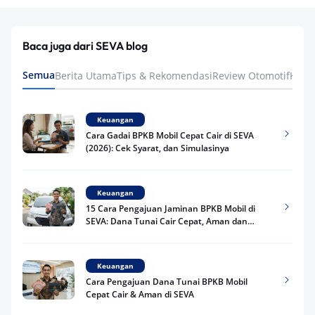
Baca juga dari SEVA blog
Semua
Berita Utama
Tips & Rekomendasi
Review Otomotif
Keua
Keuangan
Cara Gadai BPKB Mobil Cepat Cair di SEVA
(2026): Cek Syarat, dan Simulasinya
Keuangan
15 Cara Pengajuan Jaminan BPKB Mobil di
SEVA: Dana Tunai Cair Cepat, Aman dan
Praktis
Keuangan
Cara Pengajuan Dana Tunai BPKB Mobil
Cepat Cair & Aman di SEVA