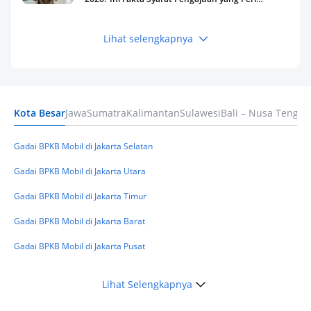
Kamu Tahu
Lihat selengkapnya
Keuangan
Pinjaman Apa Tanpa BI Checking di 2026? Ini
Pilihan Dana Cepat yang Tetap Aman dan
Terpercaya
Kota Besar
Jawa
Sumatra
Kalimantan
Sulawesi
Bali – Nusa Tengga
Keuangan
Telat Bayar Pinjol 2 Hari, Apakah Langsung
Masuk BI Checking? Simak Peraturan
Gadai BPKB Mobil di Jakarta Selatan
Terbarunya di 2026
Gadai BPKB Mobil di Jakarta Utara
Gadai BPKB Mobil di Jakarta Timur
Gadai BPKB Mobil di Jakarta Barat
Gadai BPKB Mobil di Jakarta Pusat
Lihat Selengkapnya