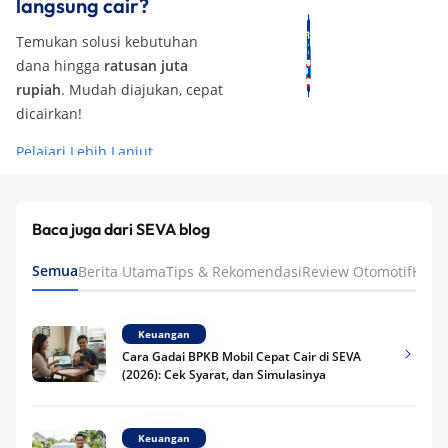
langsung cair?
Temukan solusi kebutuhan
dana hingga
ratusan juta
rupiah
. Mudah diajukan, cepat
dicairkan!
Pelajari Lebih Lanjut
Baca juga dari SEVA blog
Semua
Berita Utama
Tips & Rekomendasi
Review Otomotif
Keua
Keuangan
Cara Gadai BPKB Mobil Cepat Cair di SEVA
(2026): Cek Syarat, dan Simulasinya
Keuangan