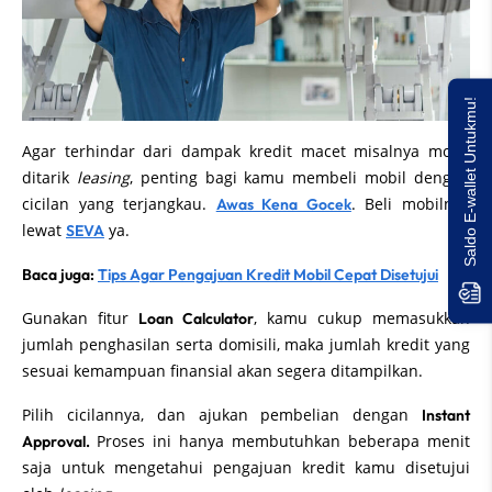
Saldo E-wallet Untukmu!
Agar terhindar dari dampak kredit macet misalnya mobil
ditarik
leasing
, penting bagi kamu membeli mobil dengan
cicilan yang terjangkau.
. Beli mobilnya
Awas Kena Gocek
lewat
ya.
SEVA
Baca juga:
Tips Agar Pengajuan Kredit Mobil Cepat Disetujui
Gunakan fitur
, kamu cukup memasukkan
Loan Calculator
jumlah penghasilan serta domisili, maka jumlah kredit yang
sesuai kemampuan finansial akan segera ditampilkan.
Pilih cicilannya, dan ajukan pembelian dengan
Instant
Proses ini hanya membutuhkan beberapa menit
Approval.
saja untuk mengetahui pengajuan kredit kamu disetujui