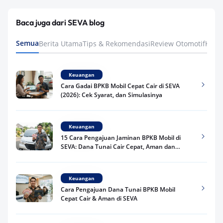
Baca juga dari SEVA blog
Semua
Berita Utama
Tips & Rekomendasi
Review Otomotif
Keua
Keuangan
Cara Gadai BPKB Mobil Cepat Cair di SEVA
(2026): Cek Syarat, dan Simulasinya
Keuangan
15 Cara Pengajuan Jaminan BPKB Mobil di
SEVA: Dana Tunai Cair Cepat, Aman dan
Praktis
Keuangan
Cara Pengajuan Dana Tunai BPKB Mobil
Cepat Cair & Aman di SEVA