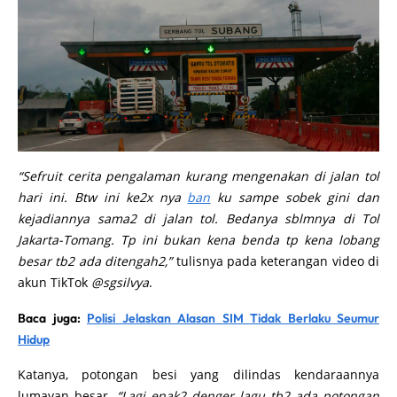
“Sefruit cerita pengalaman kurang mengenakan di jalan tol
hari ini. Btw ini ke2x nya
ban
ku sampe sobek gini dan
kejadiannya sama2 di jalan tol. Bedanya sblmnya di Tol
Jakarta-Tomang. Tp ini bukan kena benda tp kena lobang
besar tb2 ada ditengah2,”
tulisnya pada keterangan video di
akun TikTok
@sgsilvya
.
Baca juga:
Polisi Jelaskan Alasan SIM Tidak Berlaku Seumur
Hidup
Katanya, potongan besi yang dilindas kendaraannya
lumayan besar.
“Lagi enak2 denger lagu tb2 ada potongan