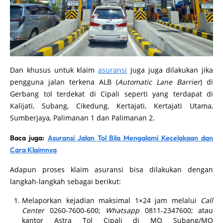
Dan khusus untuk klaim
asuransi
juga juga dilakukan jika
pengguna jalan terkena ALB (
Automatic Lane Barrier
) di
Gerbang tol terdekat di Cipali seperti yang terdapat di
Kalijati, Subang, Cikedung, Kertajati, Kertajati Utama,
Sumberjaya, Palimanan 1 dan Palimanan 2.
Baca juga:
Asuransi Jalan Tol Bila Mengalami Kecelakaan dan
Cara Klaimnya
Adapun proses klaim asuransi bisa dilakukan dengan
langkah-langkah sebagai berikut:
Melaporkan kejadian maksimal 1×24 jam melalui
Call
Center
0260-7600-600;
Whatsapp
0811-2347600; atau
kantor Astra Tol Cipali di MO Subang/MO