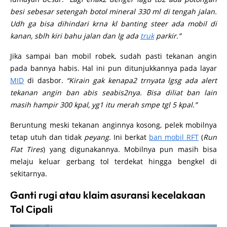
besi sebesar setengah botol mineral 330 ml di tengah jalan.
Udh ga bisa dihindari krna kl banting steer ada mobil di
kanan, sblh kiri bahu jalan dan lg ada
truk
parkir.”
Jika sampai ban mobil robek, sudah pasti tekanan angin
pada bannya habis. Hal ini pun ditunjukkannya pada layar
MID
di dasbor.
“Kirain gak kenapa2 trnyata lgsg ada alert
tekanan angin ban abis seabis2nya. Bisa diliat ban lain
masih hampir 300 kpal, yg1 itu merah smpe tgl 5 kpal.”
Beruntung meski tekanan anginnya kosong, pelek mobilnya
tetap utuh dan tidak
peyang.
Ini berkat
ban mobil RFT
(
Run
Flat Tires
) yang digunakannya. Mobilnya pun masih bisa
melaju keluar gerbang tol terdekat hingga bengkel di
sekitarnya.
Ganti rugi atau klaim asuransi kecelakaan
Tol Cipali