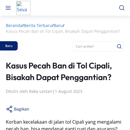
Beranda
Berita Terbaru
Baru
/
/
/
Kasus Pecah Ban di Tol Cipali, Bisakah Dapat Penggantian?
Baru
Kasus Pecah Ban di Tol Cipali,
Bisakah Dapat Penggantian?
Ditulis oleh
Raka Lestari
|
1 August 2023
Bagikan
Korban kecelakaan di jalan tol Cipali yang mengalami
pecah ban, bisa mendapat ganti rugi dan asuransi?