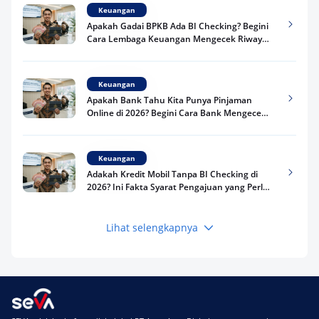
Keuangan
Apakah Gadai BPKB Ada BI Checking? Begini
Cara Lembaga Keuangan Mengecek Riwayat
Kredit Kamu di 2026
Keuangan
Apakah Bank Tahu Kita Punya Pinjaman
Online di 2026? Begini Cara Bank Mengecek
Riwayat Pinjaman Kamu
Keuangan
Adakah Kredit Mobil Tanpa BI Checking di
2026? Ini Fakta Syarat Pengajuan yang Perlu
Kamu Tahu
Lihat selengkapnya
Keuangan
Pinjaman Apa Tanpa BI Checking di 2026? Ini
Pilihan Dana Cepat yang Tetap Aman dan
Terpercaya
Keuangan