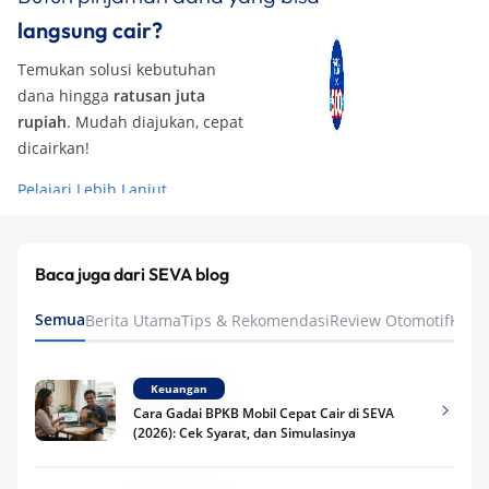
langsung cair?
Temukan solusi kebutuhan
dana hingga
ratusan juta
rupiah
. Mudah diajukan, cepat
dicairkan!
Pelajari Lebih Lanjut
Baca juga dari SEVA blog
Semua
Berita Utama
Tips & Rekomendasi
Review Otomotif
Keua
Keuangan
Cara Gadai BPKB Mobil Cepat Cair di SEVA
(2026): Cek Syarat, dan Simulasinya