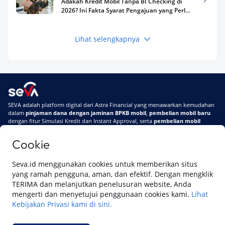
Adakah Kredit Mobil Tanpa BI Checking di
2026? Ini Fakta Syarat Pengajuan yang Perlu
Kamu Tahu
Lihat selengkapnya
Keuangan
Pinjaman Apa Tanpa BI Checking di 2026? Ini
Pilihan Dana Cepat yang Tetap Aman dan
Terpercaya
Keuangan
SEVA adalah platform digital dari Astra Financial yang menawarkan kemudahan
Telat Bayar Pinjol 2 Hari, Apakah Langsung
dalam
pinjaman dana dengan jaminan BPKB mobil
,
pembelian mobil baru
Masuk BI Checking? Simak Peraturan
dengan fitur Simulasi Kredit dan Instant Approval, serta
pembelian mobil
Terbarunya di 2026
bekas berkualitas
secara online
Cookie
Di SEVA #UrusanMobilSegampangItu
Tentang SEVA
Syarat & Ketentuan
Seva.id menggunakan cookies untuk memberikan situs
Pemberitahuan Privasi
Hubungi Kami
yang ramah pengguna, aman, dan efektif. Dengan mengklik
TERIMA dan melanjutkan penelusuran website, Anda
mengerti dan menyetujui penggunaan cookies kami.
Lihat
Kebijakan Privasi kami di sini.
Website ini dikelola oleh PT Cipta Sedaya Digital Indonesia (CSDI), organisasi
yang tersertifikasi ISO/IEC 27001:2022.