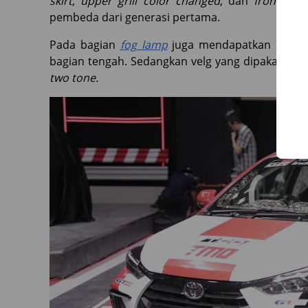
skirt
,
upper grill
color changed
, dan
front bum
pembeda dari generasi pertama.
Pada bagian
fog lamp
juga mendapatkan desain
bagian tengah. Sedangkan velg yang dipakai gene
two tone.