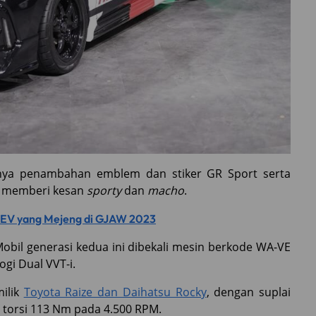
anya penambahan emblem dan stiker GR Sport serta
 memberi kesan
sporty
dan
macho
.
PHEV yang Mejeng di GJAW 2023
Mobil generasi kedua ini dibekali mesin berkode WA-VE
gi Dual VVT-i.
milik
Toyota Raize dan Daihatsu Rocky
, dengan suplai
 torsi 113 Nm pada 4.500 RPM.