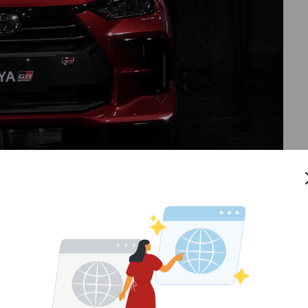
r dengan
platform
baru
DNGA
(Daihatsu New Global
 lebih lega, rangka lebih ringan namun sekaligus lebih
eser Sigra di Podium 2
il seperti
roof end spoiler
,
rear bumper spoiler
,
side