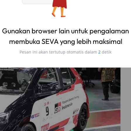
per spoiler
jadi salah satu spesifikasi yang menjadi
 baru berbentuk vertikal dengan aksen pembatas di
rasi kedua juga lebih besar dengan 15 inci dan desain
Gunakan browser lain untuk pengalaman
membuka SEVA yang lebih maksimal
Pesan ini akan tertutup otomatis dalam
1
detik