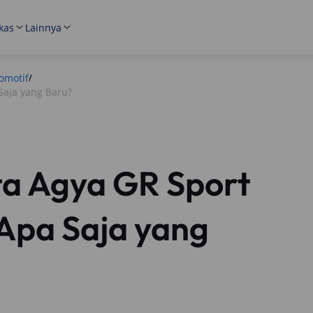
kas
Lainnya
omotif
/
Saja yang Baru?
ta Agya GR Sport
Apa Saja yang