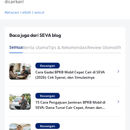
dicairkan!
Pelajari Lebih Lanjut
Baca juga dari SEVA blog
Semua
Berita Utama
Tips & Rekomendasi
Review Otomotif
Keua
Keuangan
Cara Gadai BPKB Mobil Cepat Cair di SEVA
(2026): Cek Syarat, dan Simulasinya
Keuangan
15 Cara Pengajuan Jaminan BPKB Mobil di
SEVA: Dana Tunai Cair Cepat, Aman dan
Praktis
Keuangan