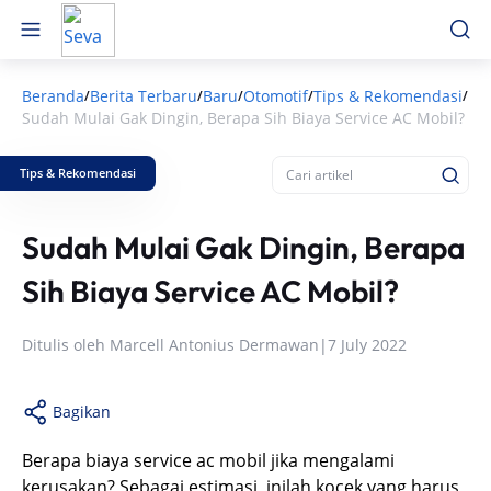
Beranda
Berita Terbaru
Baru
Otomotif
Tips & Rekomendasi
/
/
/
/
/
Sudah Mulai Gak Dingin, Berapa Sih Biaya Service AC Mobil?
Tips & Rekomendasi
Sudah Mulai Gak Dingin, Berapa
Sih Biaya Service AC Mobil?
Ditulis oleh
Marcell Antonius Dermawan
|
7 July 2022
Bagikan
Berapa biaya service ac mobil jika mengalami
kerusakan? Sebagai estimasi, inilah kocek yang harus