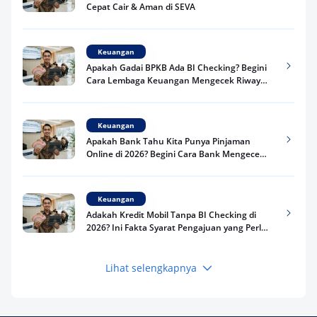
Cepat Cair & Aman di SEVA
Keuangan
Apakah Gadai BPKB Ada BI Checking? Begini
Cara Lembaga Keuangan Mengecek Riwayat
Kredit Kamu di 2026
Keuangan
Apakah Bank Tahu Kita Punya Pinjaman
Online di 2026? Begini Cara Bank Mengecek
Riwayat Pinjaman Kamu
Keuangan
Adakah Kredit Mobil Tanpa BI Checking di
2026? Ini Fakta Syarat Pengajuan yang Perlu
Kamu Tahu
Lihat selengkapnya
Keuangan
Pinjaman Apa Tanpa BI Checking di 2026? Ini
Pilihan Dana Cepat yang Tetap Aman dan
Terpercaya