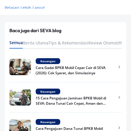
Pelajari Lebih Lanjut
Baca juga dari SEVA blog
Semua
Berita Utama
Tips & Rekomendasi
Review Otomotif
Keua
Keuangan
Cara Gadai BPKB Mobil Cepat Cair di SEVA
(2026): Cek Syarat, dan Simulasinya
Keuangan
15 Cara Pengajuan Jaminan BPKB Mobil di
SEVA: Dana Tunai Cair Cepat, Aman dan
Praktis
Keuangan
Cara Pengajuan Dana Tunai BPKB Mobil