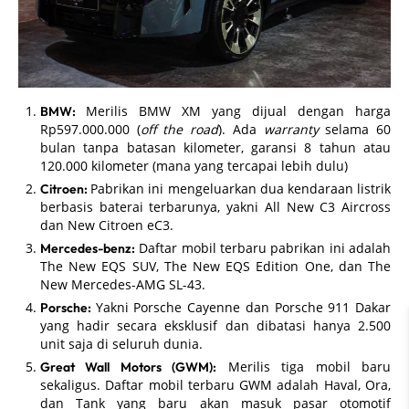
Merilis BMW XM yang dijual dengan harga
BMW:
Rp597.000.000 (
off the road
). Ada
warranty
selama 60
bulan tanpa batasan kilometer, garansi 8 tahun atau
120.000 kilometer (mana yang tercapai lebih dulu)
Pabrikan ini mengeluarkan dua kendaraan listrik
Citroen:
berbasis baterai terbarunya, yakni All New C3 Aircross
dan New Citroen eC3.
Daftar mobil terbaru pabrikan ini adalah
Mercedes-benz:
The New EQS SUV, The New EQS Edition One, dan The
New Mercedes-AMG SL-43.
Yakni Porsche Cayenne dan Porsche 911 Dakar
Porsche:
yang hadir secara eksklusif dan dibatasi hanya 2.500
unit saja di seluruh dunia.
Merilis tiga mobil baru
Great Wall Motors (GWM):
sekaligus. Daftar mobil terbaru GWM adalah Haval, Ora,
dan Tank yang baru akan masuk pasar otomotif