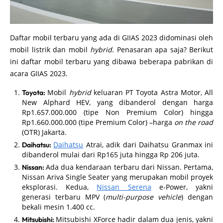
Daftar mobil terbaru yang ada di GIIAS 2023 didominasi oleh
mobil listrik dan mobil
hybrid
. Penasaran apa saja? Berikut
ini daftar mobil terbaru yang dibawa beberapa pabrikan di
acara GIIAS 2023.
Mobil
hybrid
keluaran PT Toyota Astra Motor, All
Toyota:
New Alphard HEV, yang dibanderol dengan harga
Rp1.657.000.000 (tipe Non Premium Color) hingga
Rp1.660.000.000 (tipe Premium Color) –harga
on the road
(OTR) Jakarta.
Daihatsu
Atrai, adik dari Daihatsu Granmax ini
Daihatsu:
dibanderol mulai dari Rp165 juta hingga Rp 206 juta.
Ada dua kendaraan terbaru dari Nissan. Pertama,
Nissan:
Nissan Ariva Single Seater yang merupakan mobil proyek
eksplorasi. Kedua,
Nissan Serena
e-Power, yakni
generasi terbaru MPV (
multi-purpose vehicle
) dengan
bekali mesin 1.400 cc.
Mitsubishi XForce hadir dalam dua jenis, yakni
Mitsubishi: