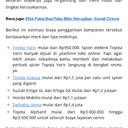
Besaran biayanya juga tergantung dari merk mobil dan
tingkat kerusakannya.
Baca juga:
Efek Pakai Busi Palsu Bikin Merugikan, Kenali Cirinya
Berikut ini estimasi biaya penggantian komponen tersebut
berdasarkan merk dan tipe mobilnya.
Toyota Yaris
mulai dari Rp950.000. Spion elektrik Toyota
Yaris banyak dijual di
platform
toko online. Tapi agar
lebih aman, sebaiknya kamu membeli dan melakukan
perbaik spion Toyota Yaris langsung di bengkel resmi,
ya.
Toyota Avanza
mulai dari Rp1,5 juta per satu unit spion
yang diganti
Suzuki Ertiga GL dan Ertiga GX mulai dari Rp1,2 jutaan
Honda Mobilio mulai dari Rp1,1 jutaan
Daihatsu Xenia
mulai dari Rp1,4 juta
Toyota Alphard mulai dari Rp3.000.000 hingga
Rp3.500.000 untuk seluruh biaya layanan servis