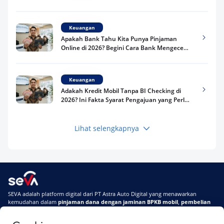
Kredit Kamu di 2026
Keuangan
Apakah Bank Tahu Kita Punya Pinjaman
Online di 2026? Begini Cara Bank Mengecek
Riwayat Pinjaman Kamu
Keuangan
Adakah Kredit Mobil Tanpa BI Checking di
2026? Ini Fakta Syarat Pengajuan yang Perlu
Kamu Tahu
Lihat selengkapnya
Keuangan
Pinjaman Apa Tanpa BI Checking di 2026? Ini
Pilihan Dana Cepat yang Tetap Aman dan
Terpercaya
Keuangan
SEVA adalah platform digital dari PT Astra Auto Digital yang menawarkan
Telat Bayar Pinjol 2 Hari, Apakah Langsung
kemudahan dalam
pinjaman dana dengan jaminan BPKB mobil
,
pembelian
Masuk BI Checking? Simak Peraturan
mobil baru
, dan
pembelian mobil bekas berkualitas.
Terbarunya di 2026