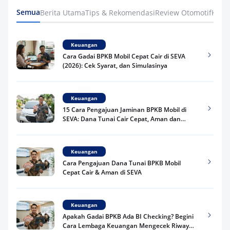
Semua
Berita Utama
Tips & Rekomendasi
Review Otomotif
Keua
Keuangan
Cara Gadai BPKB Mobil Cepat Cair di SEVA
(2026): Cek Syarat, dan Simulasinya
Keuangan
15 Cara Pengajuan Jaminan BPKB Mobil di
SEVA: Dana Tunai Cair Cepat, Aman dan
Praktis
Keuangan
Cara Pengajuan Dana Tunai BPKB Mobil
Cepat Cair & Aman di SEVA
Keuangan
Apakah Gadai BPKB Ada BI Checking? Begini
Cara Lembaga Keuangan Mengecek Riwayat